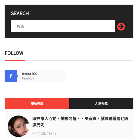
SEARCH
FOLLOW
Diodeo.ROC
Facebook
最新報道
人氣報道
眼神讓人心動，美貌閃耀……安宥真，就算瞪着看也很
漂亮呢
2026/08/07