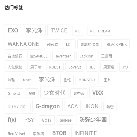
热门标签
EXO
李光洙
TWICE
NCT
NCT DREAM
WANNA ONE
賴冠霖
I.O.I
壹周的偶像
BLACK PINK
音樂銀行
金SAMUEL
seventeen
Jackson
王嘉爾
人氣歌謠
周子瑜
NUEST
Lovelyz
JBJ
周潔瓊
JYJ
李光洙
泫雅
Mnet
畫報
MONSTA X
圖片
少女时代
VIXX
Gfriend
演員
裴秀智
G-dragon
AOA
iKON
OH MY GIRL
熱戀
f(x)
PSY
防彈少年團
GOT7
SHINee
BTOB
INFINITE
Red Velvet
李敏鎬