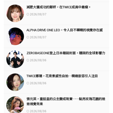
減肥大獲成功的鄭妍，在TWICE成員中最瘦。
2026/08/07
ALPHA DRIVE ONE LEO，令人目不轉睛的視覺存在感
2026/08/07
ZEROBASEONE登上日本雜誌封面，穩固的全球影響力
2026/08/06
TWICE娜璉，花背景感性自拍…精緻妝容引人注目
2026/08/06
張元英，童話里的公主變成現實……點亮玫瑰花園的娃
娃視覺效果
2026/08/06