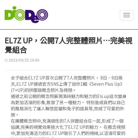
Toggl
navig
EL7Z UP，公開7人完整體照片…完美視
覺組合
2023/09/25 10:00
女子組合EL7Z UP首次公開了7人完整體照片。 8日、9日兩
天,EL7Z UP通過官方SNS上傳了迷你1輯《Seven Plus Up》
(7+UP)的拼圖版概念照片及視頻。
通過之前公開的概念照展現清純魅力和魅力的Els up這次變身
為更加活潑的形象,散發了另一種魅力。 特別是成員們以自己
的風格消化了讓人聯想起貓和兔子的道具等,完成了可愛的外
貌。
在團體概念照中,充滿個性的7人拼圖結合在一起,形成了一個
協調,完美的視覺效果極大化了EL7Z UP的魅力。 在概念視頻
中,更加充滿活力的EL7Z UP吸引了人們的視線,以活潑可愛的