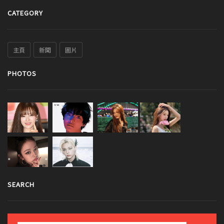
CATEGORY
主頁
新聞
圖片
PHOTOS
SEARCH