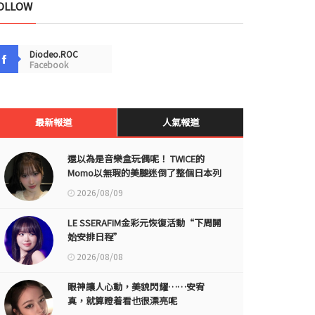
OLLOW
Diodeo.ROC
Facebook
最新報道
人氣報道
還以為是音樂盒玩偶呢！ TWICE的
Momo以無瑕的美腿迷倒了整個日本列
島
2026/08/09
LE SSERAFIM金彩元恢復活動“下周開
始安排日程”
2026/08/08
眼神讓人心動，美貌閃耀……安宥
真，就算瞪着看也很漂亮呢