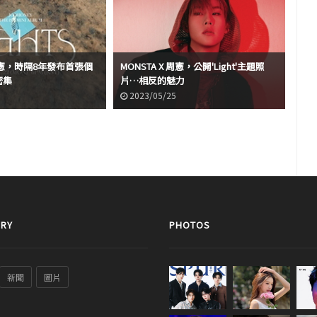
 周憲，時隔8年發布首張個
MONSTA X 周憲，公開'Light'主題照
"S
密集
片…相反的魅力
片
2023/05/25
2
RY
PHOTOS
新聞
圖片