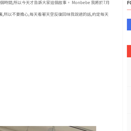
間,所以今天才告訴大家這個故事。 Monbebe 我將於7月
F
裏,所以不要擔心,每天看著天空反復回味我說過的話,約定每天