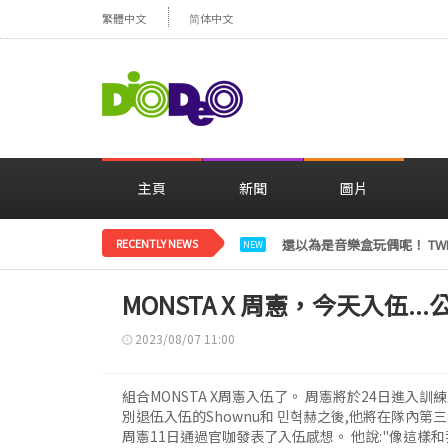
繁體中文
简体中文
主頁
新聞
圖片
RECENTLY NEWS
LE SSERAFIM金彩元恢
NEW
MONSTA X 周憲，今天入伍..
2023/08/07 11:00
組合MONSTA X周憲入伍了。 周憲將於24日進入
別退伍入伍的Shownu和 민혁赫之後,他將在隊內
周憲11日通過官咖發表了入伍感想。 他說:"像這樣和