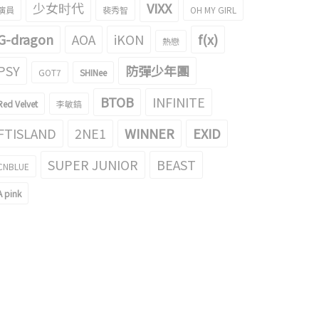
少女时代
VIXX
演員
裴秀智
OH MY GIRL
G-dragon
AOA
iKON
f(x)
熱戀
PSY
防彈少年團
GOT7
SHINee
BTOB
INFINITE
Red Velvet
李敏鎬
FTISLAND
2NE1
WINNER
EXID
SUPER JUNIOR
BEAST
CNBLUE
A pink