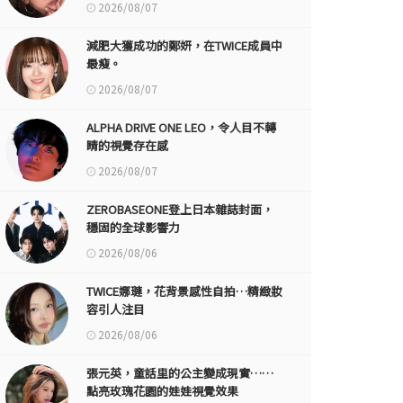
2026/08/07
減肥大獲成功的鄭妍，在TWICE成員中
最瘦。
2026/08/07
ALPHA DRIVE ONE LEO，令人目不轉
睛的視覺存在感
2026/08/07
ZEROBASEONE登上日本雜誌封面，
穩固的全球影響力
2026/08/06
TWICE娜璉，花背景感性自拍…精緻妝
容引人注目
2026/08/06
張元英，童話里的公主變成現實……
點亮玫瑰花園的娃娃視覺效果