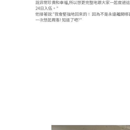
說非常珍貴和幸福,所以想更完整地跟大家一起度過這個時
24日入伍。"
他接著說:"我會堅強地回來的！ 因為不是永遠離開哪
一次想起周憲! 知道了吧?"