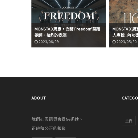
MONSTA X周憲，公開'Freedom'舞蹈
MONSTA X
視頻…強烈的表演
人專輯...內功
2023/06/09
2023/05/30
ABOUT
CATEGO
我們迪奧德奧會提供迅速、
主頁
正確和公正的報道