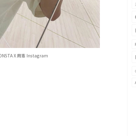
TA X 周憲 Instagram