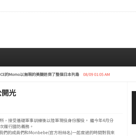
復活動“下周開始安排日程”
08/08 01:05 AM
.公開光
訓練所，接受基礎軍事訓練後以陸軍現役身份服役。 繼今年4月分
第三次履行國防義務。
我們的成員們和Monbebe(官方粉絲名)一起度過的時間對我來