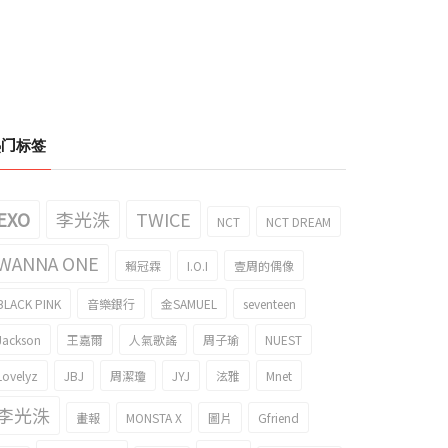
热门标签
EXO
李光洙
TWICE
NCT
NCT DREAM
WANNA ONE
賴冠霖
I.O.I
壹周的偶像
BLACK PINK
音樂銀行
金SAMUEL
seventeen
Jackson
王嘉爾
人氣歌謠
周子瑜
NUEST
Lovelyz
JBJ
周潔瓊
JYJ
泫雅
Mnet
李光洙
畫報
MONSTA X
圖片
Gfriend