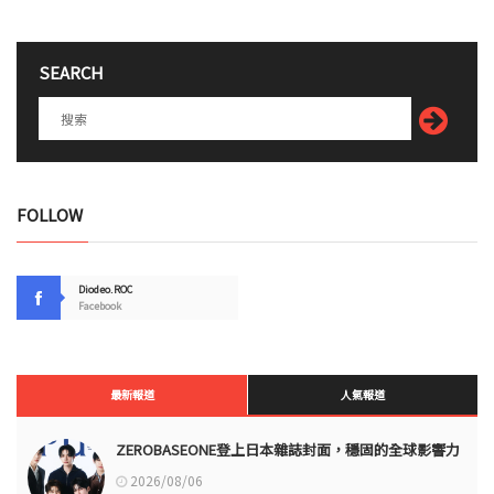
SEARCH
FOLLOW
Diodeo.ROC
Facebook
最新報道
人氣報道
ZEROBASEONE登上日本雜誌封面，穩固的全球影響力
2026/08/06