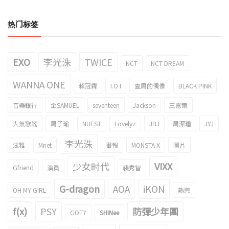
热门标签
EXO
李光洙
TWICE
NCT
NCT DREAM
WANNA ONE
賴冠霖
I.O.I
壹周的偶像
BLACK PINK
音樂銀行
金SAMUEL
seventeen
Jackson
王嘉爾
人氣歌謠
周子瑜
NUEST
Lovelyz
JBJ
周潔瓊
JYJ
李光洙
泫雅
Mnet
畫報
MONSTA X
圖片
少女时代
VIXX
Gfriend
演員
裴秀智
G-dragon
AOA
iKON
OH MY GIRL
熱戀
f(x)
PSY
防彈少年團
GOT7
SHINee