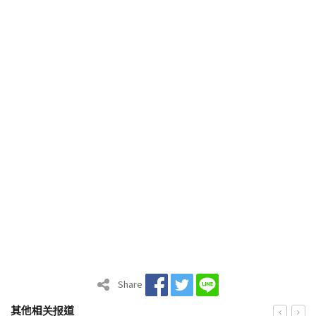
Share
其他相关报道