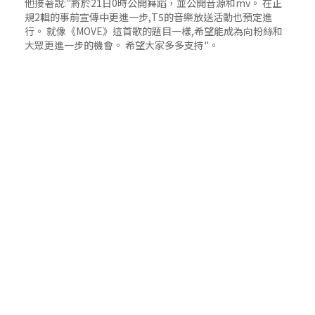
他接著說:"將於21日0時公開舞蹈，並公開音源和mv。 在正
規2輯的事前宣傳中更進一步,T5的音樂放送活動也預定進
行。 就像《MOVE》這首歌的題目一樣,希望能成為向粉絲和
大眾更進一步的機會。 希望大家多多支持"。