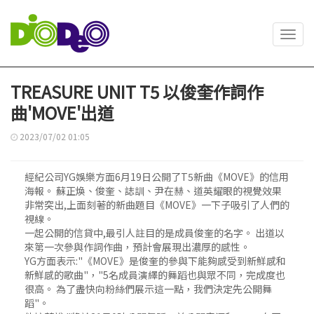
Toggl
navig
TREASURE UNIT T5 以俊奎作詞作
曲'MOVE'出道
2023/07/02 01:05
經紀公司YG娛樂方面6月19日公開了T5新曲《MOVE》的信用
海報。 蘇正煥、俊奎、誌訓、尹在赫、道英耀眼的視覺效果
非常突出,上面刻著的新曲題目《MOVE》一下子吸引了人們的
視線。
一起公開的信貸中,最引人註目的是成員俊奎的名字。 出道以
來第一次參與作詞作曲，預計會展現出濃厚的感性。
YG方面表示:"《MOVE》是俊奎的參與下能夠感受到新鮮感和
新鮮感的歌曲"，"5名成員演繹的舞蹈也與眾不同，完成度也
很高。 為了盡快向粉絲們展示這一點，我們決定先公開舞
蹈"。