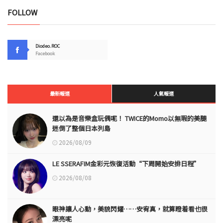
FOLLOW
Diodeo.ROC
Facebook
最新報道
人氣報道
還以為是音樂盒玩偶呢！ TWICE的Momo以無瑕的美腿
迷倒了整個日本列島
2026/08/09
LE SSERAFIM金彩元恢復活動“下周開始安排日程”
2026/08/08
眼神讓人心動，美貌閃耀……安宥真，就算瞪着看也很
漂亮呢