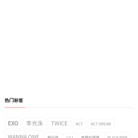
热门标签
EXO
李光洙
TWICE
NCT
NCT DREAM
WANNA ONE
賴冠霖
I.O.I
壹周的偶像
BLACK PINK