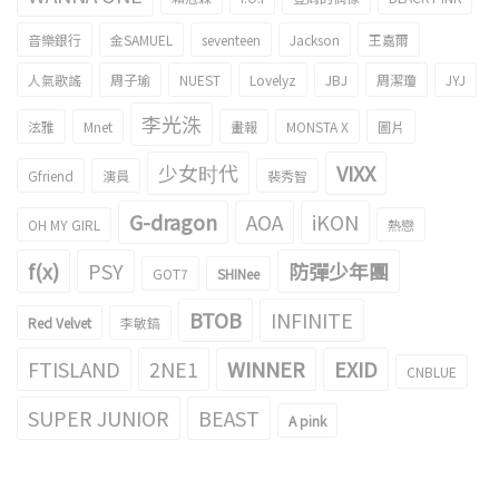
音樂銀行
金SAMUEL
seventeen
Jackson
王嘉爾
人氣歌謠
周子瑜
NUEST
Lovelyz
JBJ
周潔瓊
JYJ
李光洙
泫雅
Mnet
畫報
MONSTA X
圖片
少女时代
VIXX
Gfriend
演員
裴秀智
G-dragon
AOA
iKON
OH MY GIRL
熱戀
f(x)
PSY
防彈少年團
GOT7
SHINee
BTOB
INFINITE
Red Velvet
李敏鎬
FTISLAND
2NE1
WINNER
EXID
CNBLUE
SUPER JUNIOR
BEAST
A pink