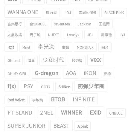
WANNA ONE
賴冠霖
I.O.I
壹周的偶像
BLACK PINK
音樂銀行
金SAMUEL
seventeen
Jackson
王嘉爾
人氣歌謠
周子瑜
NUEST
Lovelyz
JBJ
周潔瓊
JYJ
李光洙
泫雅
Mnet
畫報
MONSTA X
圖片
少女时代
VIXX
Gfriend
演員
裴秀智
G-dragon
AOA
iKON
OH MY GIRL
熱戀
f(x)
PSY
防彈少年團
GOT7
SHINee
BTOB
INFINITE
Red Velvet
李敏鎬
FTISLAND
2NE1
WINNER
EXID
CNBLUE
SUPER JUNIOR
BEAST
A pink