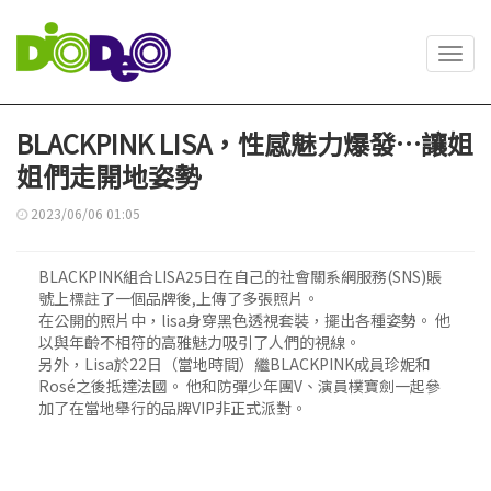
Toggl
navig
BLACKPINK LISA，性感魅力爆發…讓姐
姐們走開地姿勢
2023/06/06 01:05
BLACKPINK組合LISA25日在自己的社會關系網服務(SNS)賬
號上標註了一個品牌後,上傳了多張照片。
在公開的照片中，lisa身穿黑色透視套裝，擺出各種姿勢。 他
以與年齡不相符的高雅魅力吸引了人們的視線。
另外，Lisa於22日（當地時間）繼BLACKPINK成員珍妮和
Rosé之後抵達法國。 他和防彈少年團V、演員樸寶劍一起參
加了在當地舉行的品牌VIP非正式派對。