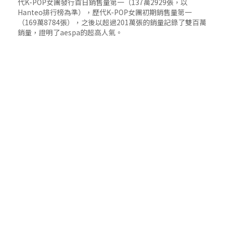
代K-POP女團發行首日銷售量第一（137萬2929張，以
Hanteo排行榜為準），歷代K-POP女團初期銷售量第一
（169萬8784張），之後以超過201萬張的銷量記錄了雙百萬
銷量，證明了aespa的超高人氣。