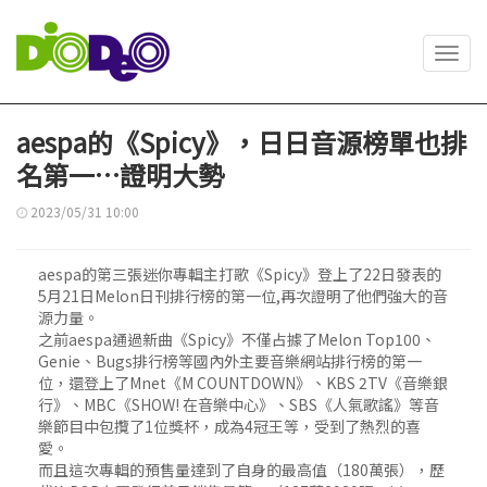
Toggl
navig
aespa的《Spicy》，日日音源榜單也排
名第一…證明大勢
2023/05/31 10:00
aespa的第三張迷你專輯主打歌《Spicy》登上了22日發表的
5月21日Melon日刊排行榜的第一位,再次證明了他們強大的音
源力量。
之前aespa通過新曲《Spicy》不僅占據了Melon Top100、
Genie、Bugs排行榜等國內外主要音樂網站排行榜的第一
位，還登上了Mnet《M COUNTDOWN》、KBS 2TV《音樂銀
行》、MBC《SHOW! 在音樂中心》、SBS《人氣歌謠》等音
樂節目中包攬了1位獎杯，成為4冠王等，受到了熱烈的喜
愛。
而且這次專輯的預售量達到了自身的最高值（180萬張），歷