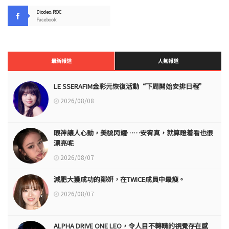
Diodeo.ROC
Facebook
最新報道
人氣報道
LE SSERAFIM金彩元恢復活動“下周開始安排日程”
2026/08/08
眼神讓人心動，美貌閃耀……安宥真，就算瞪着看也很
漂亮呢
2026/08/07
減肥大獲成功的鄭妍，在TWICE成員中最瘦。
2026/08/07
ALPHA DRIVE ONE LEO，令人目不轉睛的視覺存在感