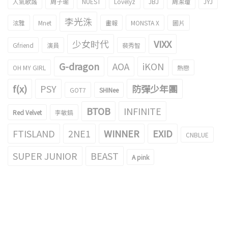
人氣歌謠
周子瑜
NUEST
Lovelyz
JBJ
周潔瓊
JYJ
李光洙
泫雅
Mnet
畫報
MONSTA X
圖片
少女时代
VIXX
Gfriend
演員
裴秀智
G-dragon
AOA
iKON
OH MY GIRL
熱戀
f(x)
PSY
防彈少年團
GOT7
SHINee
BTOB
INFINITE
Red Velvet
李敏鎬
FTISLAND
2NE1
WINNER
EXID
CNBLUE
SUPER JUNIOR
BEAST
A pink