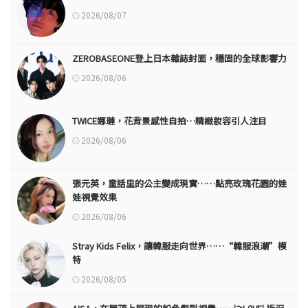
2026/08/07
ZEROBASEONE登上日本雜誌封面，穩固的全球影響力
2026/08/06
TWICE娜璉，花背景感性自拍…精緻妝容引人注目
2026/08/06
張元英，童話里的公主變成現實……點亮玫瑰花園的娃
娃視覺效果
2026/08/06
Stray Kids Felix，讓韓服走向世界……“韓服浪潮”模
特
2026/08/05