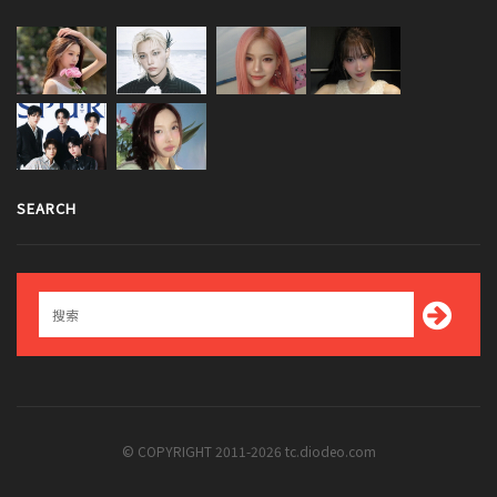
SEARCH
© COPYRIGHT 2011-2026 tc.diodeo.com