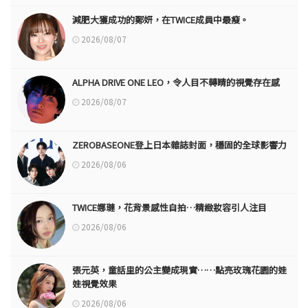
減肥大獲成功的鄭妍，在TWICE成員中最瘦。
2026/08/07
ALPHA DRIVE ONE LEO，令人目不轉睛的視覺存在感
2026/08/07
ZEROBASEONE登上日本雜誌封面，穩固的全球影響力
2026/08/06
TWICE娜璉，花背景感性自拍…精緻妝容引人注目
2026/08/06
張元英，童話里的公主變成現實……點亮玫瑰花園的娃
娃視覺效果
2026/08/06