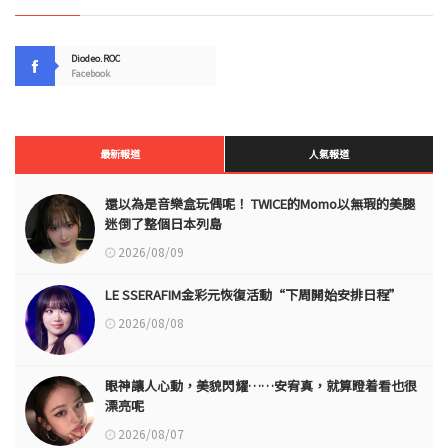
Diodeo.ROC
Facebook
最新報道
人氣報道
還以為是音樂盒玩偶呢！ TWICE的Momo以無瑕的美腿
迷倒了整個日本列島
2026/08/09
LE SSERAFIM金彩元恢復活動“下周開始安排日程”
2026/08/08
眼神讓人心動，美貌閃耀……安宥真，就算瞪着看也很
漂亮呢
2026/08/07