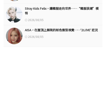
Stray Kids Felix，讓韓服走向世界……“韓服浪潮”模
特
2026/08/05
AISA，在屋頂上展現的粉色髮型視覺……'2:L0VE' 近況
2026/08/05