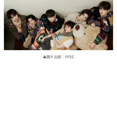
▲圖片出處：HYBE