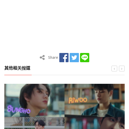
Share
其他相关报道