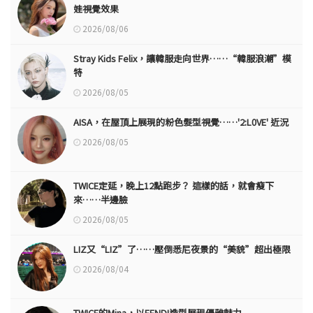
娃視覺效果
2026/08/06
Stray Kids Felix，讓韓服走向世界……“韓服浪潮”模
特
2026/08/05
AISA，在屋頂上展現的粉色髮型視覺……'2:L0VE' 近況
2026/08/05
TWICE定延，晚上12點跑步？ 這樣的話，就會瘦下
來……半邊臉
2026/08/05
LIZ又“LIZ”了……壓倒悉尼夜景的“美貌”超出極限
2026/08/04
TWICE的Mina，以FENDI造型展現優雅魅力