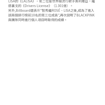
LISA的《LALISA》，第二位是世界級流行歌手奧利維亞•羅
德裏戈的《Drivers License》（1.301億）。
另外,Billboard還表示"智秀繼ROSÉ、LISA之後,成為了進入
該兩個排行榜前10名的第三位成員",再次說明了BLACKPINK
與團隊同時進行個人項目時取得的成績。