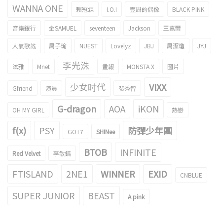
WANNA ONE
賴冠霖
I.O.I
壹周的偶像
BLACK PINK
音樂銀行
金SAMUEL
seventeen
Jackson
王嘉爾
人氣歌謠
周子瑜
NUEST
Lovelyz
JBJ
周潔瓊
JYJ
李光洙
泫雅
Mnet
畫報
MONSTA X
圖片
少女时代
VIXX
Gfriend
演員
裴秀智
G-dragon
AOA
iKON
OH MY GIRL
熱戀
f(x)
PSY
防彈少年團
GOT7
SHINee
BTOB
INFINITE
Red Velvet
李敏鎬
FTISLAND
2NE1
WINNER
EXID
CNBLUE
SUPER JUNIOR
BEAST
A pink