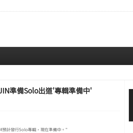
…安宥真，就算瞪着看也很漂亮呢
08/07 12:00 PM
JIN準備Solo出道'專輯準備中'
了"RM預計發行Solo專輯，現在準備中。"