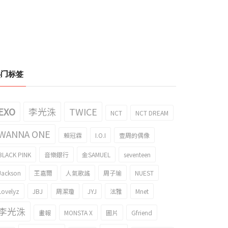
热门标签
EXO
李光洙
TWICE
NCT
NCT DREAM
WANNA ONE
賴冠霖
I.O.I
壹周的偶像
BLACK PINK
音樂銀行
金SAMUEL
seventeen
Jackson
王嘉爾
人氣歌謠
周子瑜
NUEST
Lovelyz
JBJ
周潔瓊
JYJ
泫雅
Mnet
李光洙
畫報
MONSTA X
圖片
Gfriend