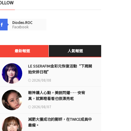
OLLOW
Diodeo.ROC
Facebook
最新報道
人氣報道
LE SSERAFIM金彩元恢復活動“下周開
始安排日程”
2026/08/08
眼神讓人心動，美貌閃耀……安宥
真，就算瞪着看也很漂亮呢
2026/08/07
減肥大獲成功的鄭妍，在TWICE成員中
最瘦。