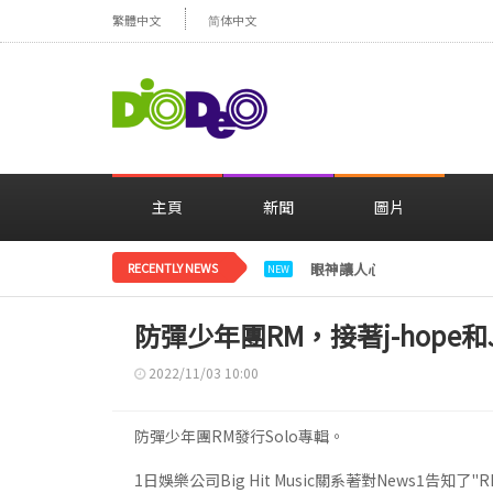
繁體中文
简体中文
主頁
新聞
圖片
RECENTLY NEWS
眼神讓人心動，美貌閃耀…
NEW
防彈少年團RM，接著j-hope和
2022/11/03 10:00
防彈少年團RM發行Solo專輯。
1日娛樂公司Big Hit Music關系著對News1告知