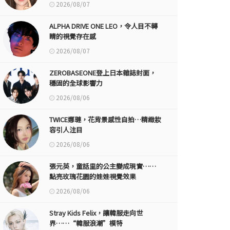
2026/08/07
ALPHA DRIVE ONE LEO，令人目不轉
睛的視覺存在感
2026/08/07
ZEROBASEONE登上日本雜誌封面，
穩固的全球影響力
2026/08/06
TWICE娜璉，花背景感性自拍…精緻妝
容引人注目
2026/08/06
張元英，童話里的公主變成現實……
點亮玫瑰花園的娃娃視覺效果
2026/08/06
Stray Kids Felix，讓韓服走向世
界……“韓服浪潮”模特