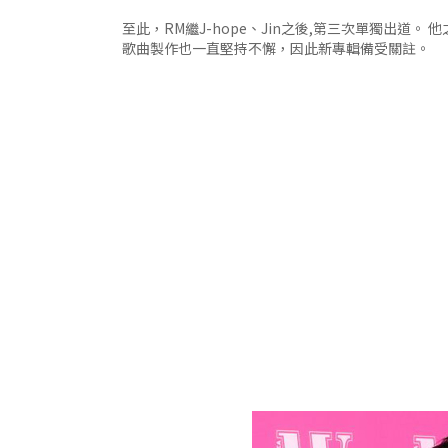
至此，RM繼J-hope、Jin之後,第三次單獨出道
歌曲製作也一直堅持不懈，因此新專輯備受關註。