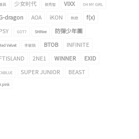
少女时代
VIXX
演員
裴秀智
OH MY GIRL
G-dragon
AOA
iKON
f(x)
熱戀
PSY
防彈少年團
GOT7
SHINee
SBS《歌謠大戰》不能踩IU前輩的禮
BTOB
INFINITE
少年團 RM，V直播直接進行
服！防彈少年團 RM的gif成為了話題
Red Velvet
李敏鎬
021/01/22
2017/12/28
FTISLAND
2NE1
WINNER
EXID
SUPER JUNIOR
BEAST
CNBLUE
A pink