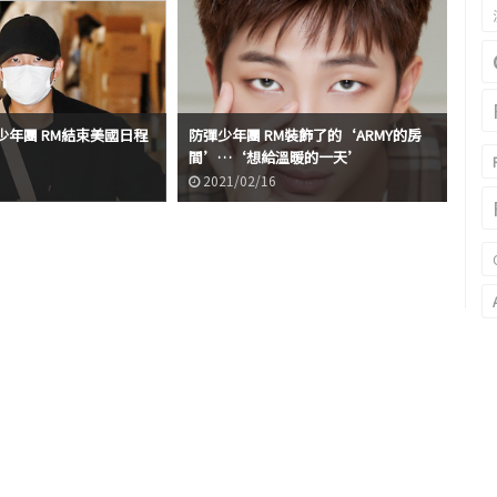
少年團 RM結束美國日程
防彈少年團 RM裝飾了的‘ARMY的房
間’…‘想給溫暖的一天’
防彈
2021/02/16
2