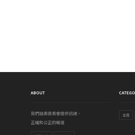
ABOUT
CATEGO
我們迪奧德奧會提供迅速、
主頁
正確和公正的報道