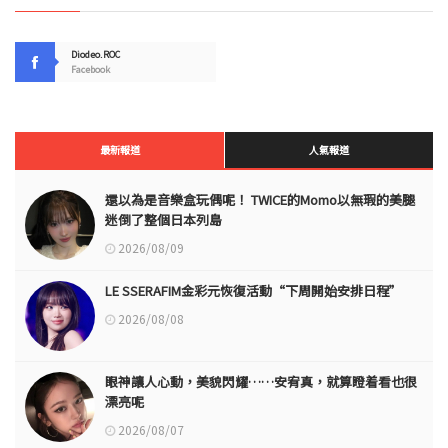
Diodeo.ROC
Facebook
最新報道
人氣報道
還以為是音樂盒玩偶呢！ TWICE的Momo以無瑕的美腿
迷倒了整個日本列島
2026/08/09
LE SSERAFIM金彩元恢復活動“下周開始安排日程”
2026/08/08
眼神讓人心動，美貌閃耀……安宥真，就算瞪着看也很
漂亮呢
2026/08/07