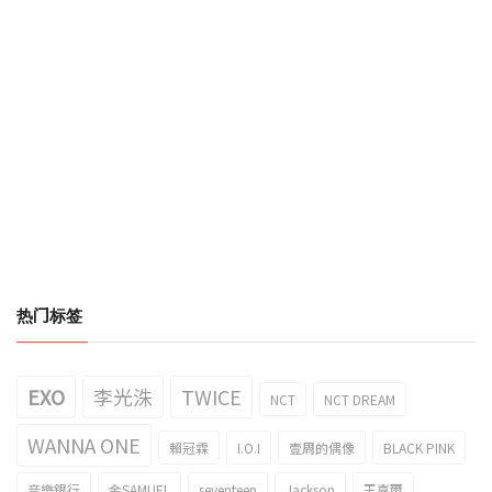
热门标签
EXO
李光洙
TWICE
NCT
NCT DREAM
WANNA ONE
賴冠霖
I.O.I
壹周的偶像
BLACK PINK
音樂銀行
金SAMUEL
seventeen
Jackson
王嘉爾