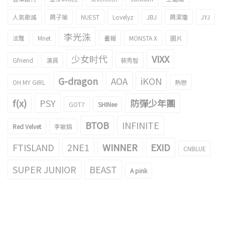
人氣歌謠
周子瑜
NUEST
Lovelyz
JBJ
周潔瓊
JYJ
李光洙
泫雅
Mnet
畫報
MONSTA X
圖片
少女时代
VIXX
Gfriend
演員
裴秀智
G-dragon
AOA
iKON
OH MY GIRL
熱戀
f(x)
PSY
防彈少年團
GOT7
SHINee
BTOB
INFINITE
Red Velvet
李敏鎬
FTISLAND
2NE1
WINNER
EXID
CNBLUE
SUPER JUNIOR
BEAST
A pink