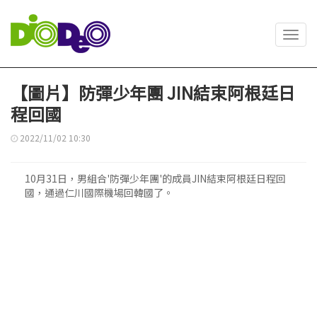
Toggl
navig
【圖片】防彈少年團 JIN結束阿根廷日
程回國
2022/11/02 10:30
10月31日，男組合'防彈少年團'的成員JIN結束阿根廷日程回
國，通過仁川國際機場回韓國了。