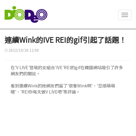
Toggl
navig
連續Wink的IVE REI的gif引起了話題！
2022/10/26 12:00
在'V LIVE'登場的女組合'IVE'REI的gif在韓國網站吸引了許多
網友們的關註。
看到連續Wink的她網友們留了'很會Wink啊'、'豆順萌萌
噠'、'REI你每天做V LIVE吧'等評論。