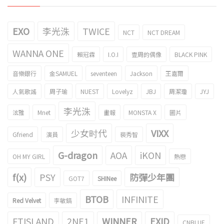
EXO
李光洙
TWICE
NCT
NCT DREAM
WANNA ONE
賴冠霖
I.O.I
壹周的偶像
BLACK PINK
音樂銀行
金SAMUEL
seventeen
Jackson
王嘉爾
人氣歌謠
周子瑜
NUEST
Lovelyz
JBJ
周潔瓊
JYJ
李光洙
泫雅
Mnet
畫報
MONSTA X
圖片
少女时代
VIXX
Gfriend
演員
裴秀智
G-dragon
AOA
iKON
OH MY GIRL
熱戀
f(x)
PSY
防彈少年團
GOT7
SHINee
BTOB
INFINITE
Red Velvet
李敏鎬
FTISLAND
2NE1
WINNER
EXID
CNBLUE