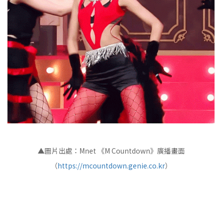
▲圖片出處：Mnet 《M Countdown》廣播畫面
（
https://mcountdown.genie.co.kr
）