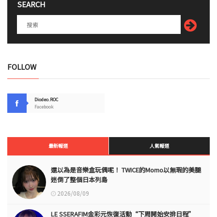
SEARCH
FOLLOW
Diodeo.ROC
Facebook
最新報道
人氣報道
還以為是音樂盒玩偶呢！ TWICE的Momo以無瑕的美腿
迷倒了整個日本列島
2026/08/09
LE SSERAFIM金彩元恢復活動“下周開始安排日程”