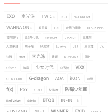
EXO
李光洙
TWICE
NCT
NCT DREAM
WANNA ONE
賴冠霖
I.O.I
壹周的偶像
BLACK PINK
音樂銀行
金SAMUEL
seventeen
Jackson
王嘉爾
人氣歌謠
周子瑜
NUEST
Lovelyz
JBJ
周潔瓊
JYJ
李光洙
泫雅
Mnet
畫報
MONSTA X
圖片
少女时代
VIXX
Gfriend
演員
裴秀智
G-dragon
AOA
iKON
OH MY GIRL
熱戀
f(x)
PSY
防彈少年團
GOT7
SHINee
BTOB
INFINITE
Red Velvet
李敏鎬
FTISLAND
2NE1
WINNER
EXID
CNBLUE