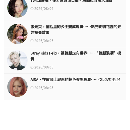
TWICE娜璉，花背景感性自拍…精緻妝容引人注目
2026/08/06
張元英，童話里的公主變成現實……點亮玫瑰花園的娃
娃視覺效果
2026/08/06
Stray Kids Felix，讓韓服走向世界……“韓服浪潮”模
特
2026/08/05
AISA，在屋頂上展現的粉色髮型視覺……'2:L0VE' 近況
2026/08/05