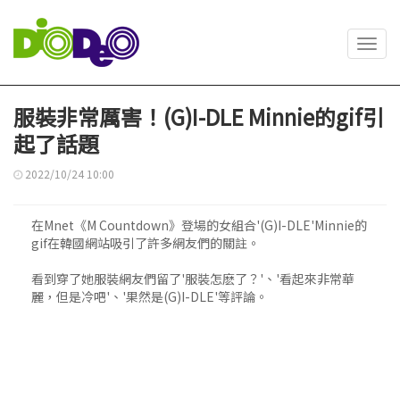
Toggl
navig
服裝非常厲害！(G)I-DLE Minnie的gif引
起了話題
2022/10/24 10:00
在Mnet《M Countdown》登場的女組合'(G)I-DLE'Minnie的
gif在韓國網站吸引了許多網友們的關註。
看到穿了她服裝網友們留了'服裝怎麽了？'、'看起來非常華
麗，但是冷吧'、'果然是(G)I-DLE'等評論。