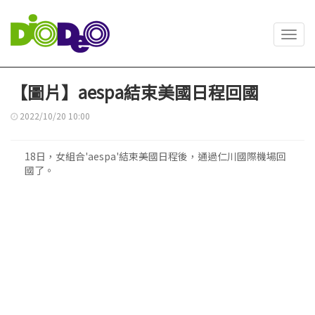
Toggl
navig
【圖片】aespa結束美國日程回國
2022/10/20 10:00
18日，女組合'aespa'結束美國日程後，通過仁川國際機場回
國了。