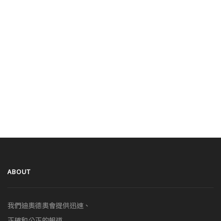
ABOUT
我們迪奧德奧會提供迅速、
正確和公正的報道