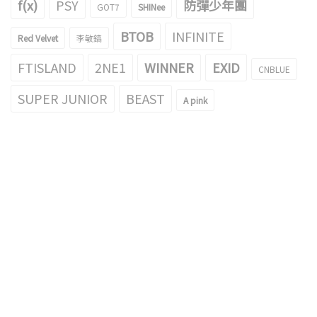
f(x)
PSY
防彈少年團
GOT7
SHINee
BTOB
INFINITE
Red Velvet
李敏鎬
FTISLAND
2NE1
WINNER
EXID
CNBLUE
SUPER JUNIOR
BEAST
A pink