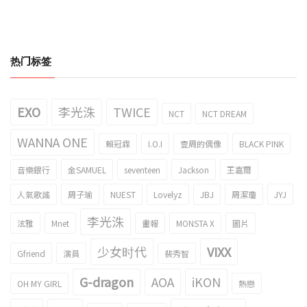
热门标签
EXO
李光洙
TWICE
NCT
NCT DREAM
WANNA ONE
賴冠霖
I.O.I
壹周的偶像
BLACK PINK
音樂銀行
金SAMUEL
seventeen
Jackson
王嘉爾
人氣歌謠
周子瑜
NUEST
Lovelyz
JBJ
周潔瓊
JYJ
李光洙
泫雅
Mnet
畫報
MONSTA X
圖片
少女时代
VIXX
Gfriend
演員
裴秀智
G-dragon
AOA
iKON
OH MY GIRL
熱戀