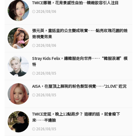
TWICE娜璉，花背景感性自拍…精緻妝容引人注目
2026/08/06
張元英，童話里的公主變成現實……點亮玫瑰花園的娃
娃視覺效果
2026/08/06
Stray Kids Felix，讓韓服走向世界……“韓服浪潮”模
特
2026/08/05
AISA，在屋頂上展現的粉色髮型視覺……'2:L0VE' 近況
2026/08/05
TWICE定延，晚上12點跑步？ 這樣的話，就會瘦下
來……半邊臉
2026/08/05