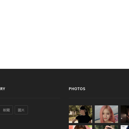
RY
PHOTOS
新聞
圖片