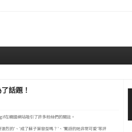
…安宥真，就算瞪着看也很漂亮呢
08/07 12:00 PM
成為了話題！
a的gif在韓國網站吸引了許多粉絲們的關註。
激烈的'、'成了蘇子葉發型嗎？'、'驚訝的她非常可愛'等評