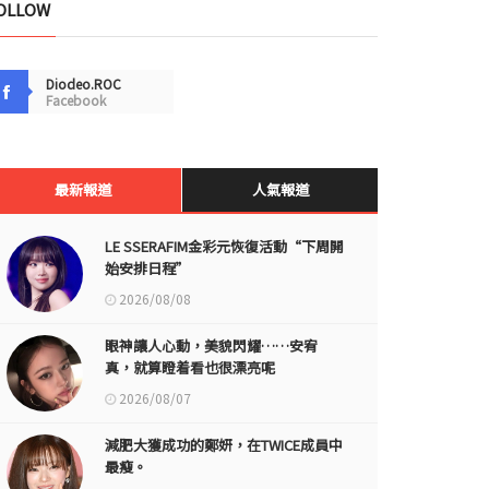
OLLOW
Diodeo.ROC
Facebook
最新報道
人氣報道
LE SSERAFIM金彩元恢復活動“下周開
始安排日程”
2026/08/08
眼神讓人心動，美貌閃耀……安宥
真，就算瞪着看也很漂亮呢
2026/08/07
減肥大獲成功的鄭妍，在TWICE成員中
最瘦。