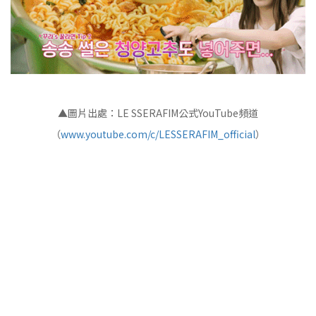
▲圖片出處：LE SSERAFIM公式YouTube頻道
（
www.youtube.com/c/LESSERAFIM_official
）