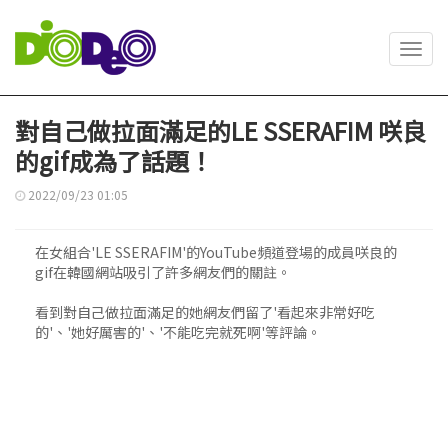
Toggl
navig
對自己做拉面滿足的LE SSERAFIM 咲良
的gif成為了話題！
2022/09/23 01:05
在女組合'LE SSERAFIM'的YouTube頻道登場的成員咲良的
gif在韓國網站吸引了許多網友們的關註。
看到對自己做拉面滿足的她網友們留了'看起來非常好吃
的'、'她好厲害的'、'不能吃完就死啊'等評論。