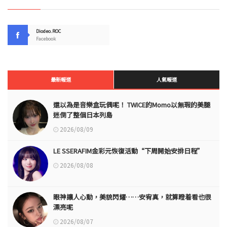
Diodeo.ROC
Facebook
最新報道
人氣報道
還以為是音樂盒玩偶呢！ TWICE的Momo以無瑕的美腿
迷倒了整個日本列島
2026/08/09
LE SSERAFIM金彩元恢復活動“下周開始安排日程”
2026/08/08
眼神讓人心動，美貌閃耀……安宥真，就算瞪着看也很
漂亮呢
2026/08/07