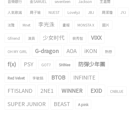
音樂銀行
金SAMUEL
seventeen
Jackson
王嘉爾
人氣歌謠
周子瑜
NUEST
Lovelyz
JBJ
周潔瓊
JYJ
李光洙
泫雅
Mnet
畫報
MONSTA X
圖片
少女时代
VIXX
Gfriend
演員
裴秀智
G-dragon
AOA
iKON
OH MY GIRL
熱戀
f(x)
PSY
防彈少年團
GOT7
SHINee
BTOB
INFINITE
Red Velvet
李敏鎬
FTISLAND
2NE1
WINNER
EXID
CNBLUE
SUPER JUNIOR
BEAST
A pink