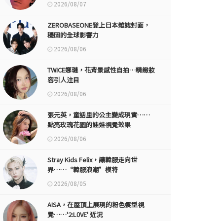
2026/08/07
ZEROBASEONE登上日本雜誌封面，
穩固的全球影響力
2026/08/06
TWICE娜璉，花背景感性自拍…精緻妝
容引人注目
2026/08/06
張元英，童話里的公主變成現實……
點亮玫瑰花園的娃娃視覺效果
2026/08/06
Stray Kids Felix，讓韓服走向世
界……“韓服浪潮”模特
2026/08/05
AISA，在屋頂上展現的粉色髮型視
覺……'2:L0VE' 近況