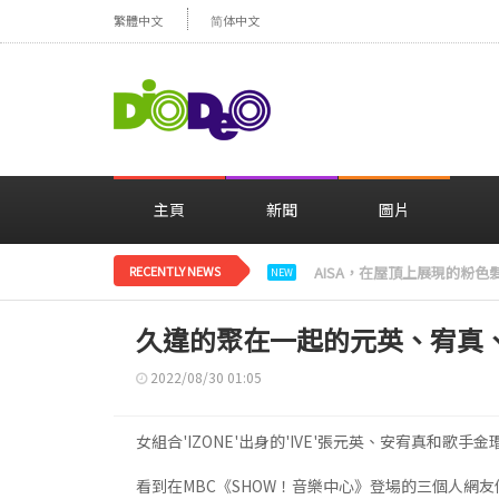
繁體中文
简体中文
主頁
新聞
圖片
RECENTLY NEWS
TWICE定延，晚上12點跑
NEW
久違的聚在一起的元英、宥真、
2022/08/30 01:05
女組合'IZONE'出身的'IVE'張元英、安宥真和歌
看到在MBC《SHOW！音樂中心》登場的三個人網友們