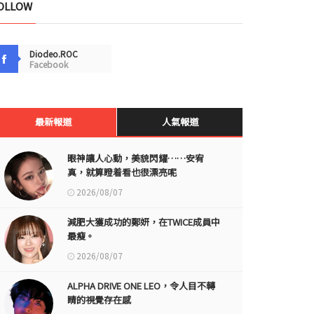
OLLOW
Diodeo.ROC
Facebook
最新報道
人氣報道
眼神讓人心動，美貌閃耀……安宥
真，就算瞪着看也很漂亮呢
2026/08/07
減肥大獲成功的鄭妍，在TWICE成員中
最瘦。
2026/08/07
ALPHA DRIVE ONE LEO，令人目不轉
睛的視覺存在感