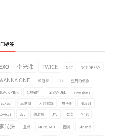
热门标签
EXO
李光洙
TWICE
NCT
NCT DREAM
WANNA ONE
賴冠霖
I.O.I
壹周的偶像
BLACK PINK
音樂銀行
金SAMUEL
seventeen
Jackson
王嘉爾
人氣歌謠
周子瑜
NUEST
Lovelyz
JBJ
周潔瓊
JYJ
泫雅
Mnet
李光洙
畫報
MONSTA X
圖片
Gfriend