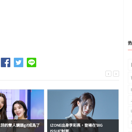
權恩菲的雙人鏡頭gif成爲了
IZONE出身李彩燕，登場在'BIG
ISSUE'封面