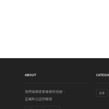
ABOUT
CATEGO
我們迪奧德奧會提供迅速、
主頁
正確和公正的報道