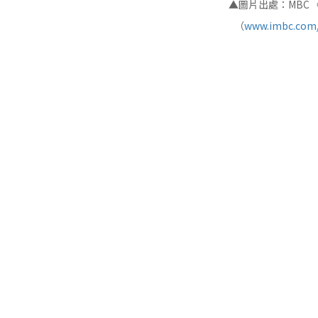
▲圖片出處：MBC 
（
www.imbc.com/