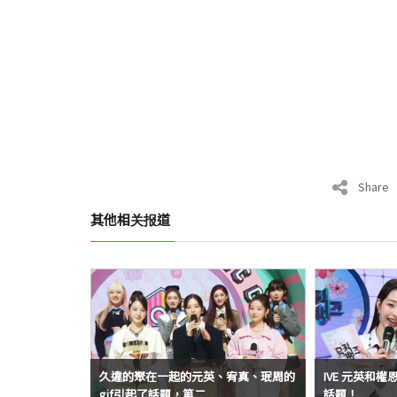
Share
其他相关报道
食？從LE
久違的聚在一起的元英、宥真、珉周的
IVE 元英和
子出來的零食成為
gif引起了話題，第二
話題！