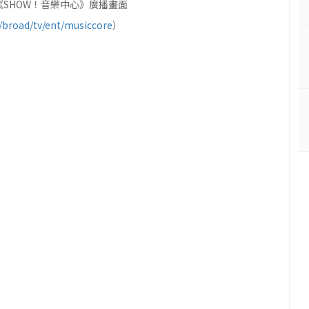
《SHOW！音樂中心》廣播畫面
broad/tv/ent/musiccore
）