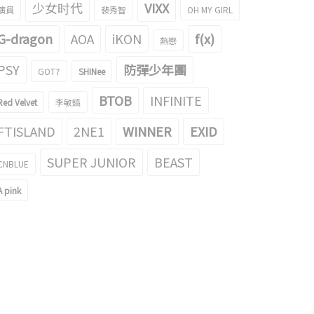
少女时代
VIXX
演員
裴秀智
OH MY GIRL
G-dragon
AOA
iKON
f(x)
熱戀
PSY
防彈少年團
GOT7
SHINee
BTOB
INFINITE
Red Velvet
李敏鎬
FTISLAND
2NE1
WINNER
EXID
SUPER JUNIOR
BEAST
CNBLUE
A pink