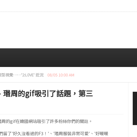
步？ 這樣的話，就會瘦下來……半邊臉
08/05 01:05 AM
瑉周的gif吸引了話題，第三
手金瑉周的gif在韓國網站吸引了許多粉絲你們的關註。
留了'好久沒看過的F3！'、'瑉周服裝非常可愛'、'好暖暖