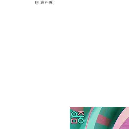
啊'等評論。