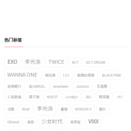
热门标签
EXO
李光洙
TWICE
NCT
NCT DREAM
WANNA ONE
賴冠霖
I.O.I
壹周的偶像
BLACK PINK
音樂銀行
金SAMUEL
seventeen
Jackson
王嘉爾
人氣歌謠
周子瑜
NUEST
Lovelyz
JBJ
周潔瓊
JYJ
李光洙
泫雅
Mnet
畫報
MONSTA X
圖片
少女时代
VIXX
Gfriend
演員
裴秀智