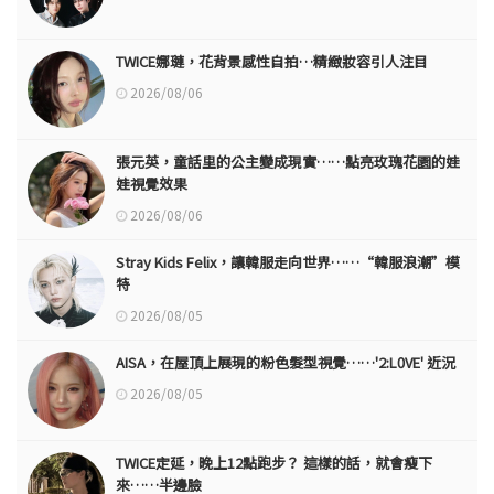
TWICE娜璉，花背景感性自拍…精緻妝容引人注目
2026/08/06
張元英，童話里的公主變成現實……點亮玫瑰花園的娃
娃視覺效果
2026/08/06
Stray Kids Felix，讓韓服走向世界……“韓服浪潮”模
特
2026/08/05
AISA，在屋頂上展現的粉色髮型視覺……'2:L0VE' 近況
2026/08/05
TWICE定延，晚上12點跑步？ 這樣的話，就會瘦下
來……半邊臉