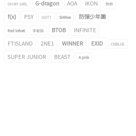
G-dragon
AOA
iKON
OH MY GIRL
熱戀
f(x)
PSY
防彈少年團
GOT7
SHINee
BTOB
INFINITE
Red Velvet
李敏鎬
FTISLAND
2NE1
WINNER
EXID
CNBLUE
SUPER JUNIOR
BEAST
A pink