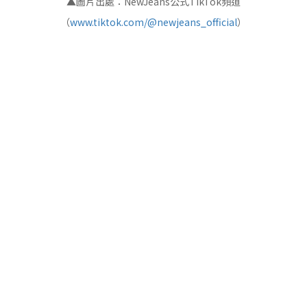
▲圖片出處：NewJeans公式TikTok頻道
（
www.tiktok.com/@newjeans_official
）