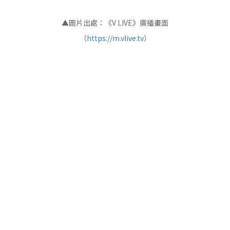
▲圖片出處：《V LIVE》廣播畫面
（
https://m.vlive.tv
）