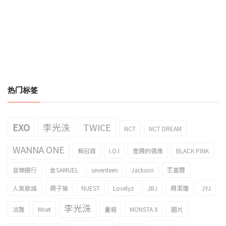
热门标签
EXO
李光洙
TWICE
NCT
NCT DREAM
WANNA ONE
賴冠霖
I.O.I
壹周的偶像
BLACK PINK
音樂銀行
金SAMUEL
seventeen
Jackson
王嘉爾
人氣歌謠
周子瑜
NUEST
Lovelyz
JBJ
周潔瓊
JYJ
李光洙
泫雅
Mnet
畫報
MONSTA X
圖片