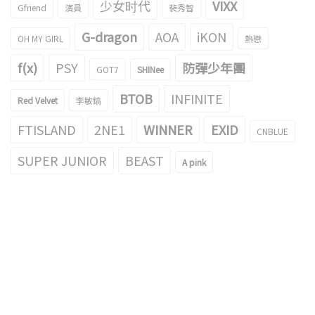
少女时代
VIXX
Gfriend
演員
裴秀智
G-dragon
AOA
iKON
OH MY GIRL
熱戀
f(x)
PSY
防彈少年團
GOT7
SHINee
BTOB
INFINITE
Red Velvet
李敏鎬
FTISLAND
2NE1
WINNER
EXID
CNBLUE
SUPER JUNIOR
BEAST
A pink