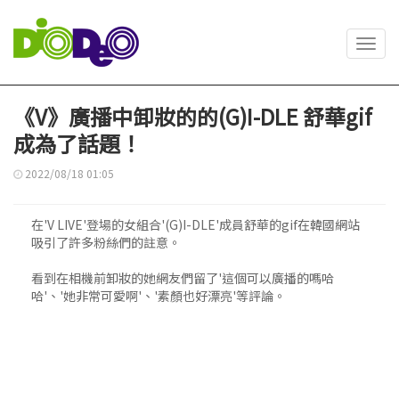
Toggl
navig
《V》廣播中卸妝的的(G)I-DLE 舒華gif
成為了話題！
2022/08/18 01:05
在'V LIVE'登場的女組合'(G)I-DLE'成員舒華的gif在韓國網站
吸引了許多粉絲們的註意。
看到在相機前卸妝的她網友們留了'這個可以廣播的嗎哈
哈'、'她非常可愛啊'、'素顏也好漂亮'等評論。