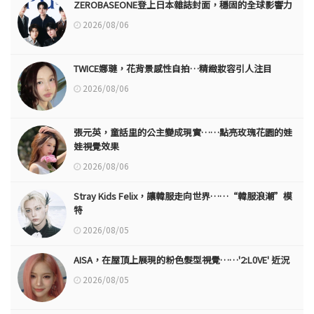
ZEROBASEONE登上日本雜誌封面，穩固的全球影響力
2026/08/06
TWICE娜璉，花背景感性自拍…精緻妝容引人注目
2026/08/06
張元英，童話里的公主變成現實……點亮玫瑰花園的娃
娃視覺效果
2026/08/06
Stray Kids Felix，讓韓服走向世界……“韓服浪潮”模
特
2026/08/05
AISA，在屋頂上展現的粉色髮型視覺……'2:L0VE' 近況
2026/08/05