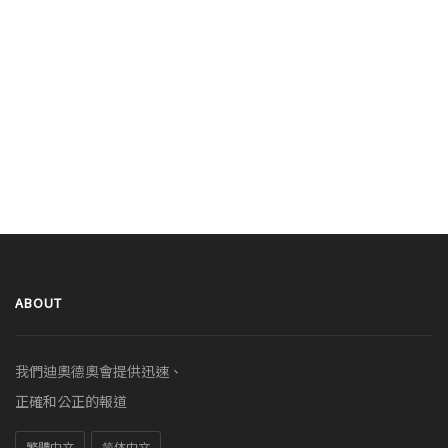
ABOUT
我們迪奧德奧會提供迅速、
正確和公正的報道
繁體中文
简体中文