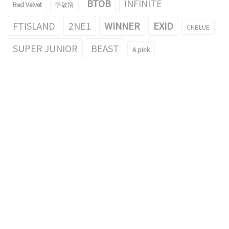
BTOB
INFINITE
Red Velvet
李敏鎬
FTISLAND
2NE1
WINNER
EXID
CNBLUE
SUPER JUNIOR
BEAST
A pink