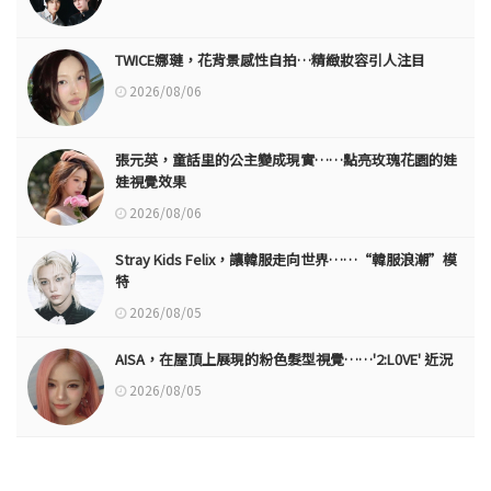
TWICE娜璉，花背景感性自拍…精緻妝容引人注目
2026/08/06
張元英，童話里的公主變成現實……點亮玫瑰花園的娃
娃視覺效果
2026/08/06
Stray Kids Felix，讓韓服走向世界……“韓服浪潮”模
特
2026/08/05
AISA，在屋頂上展現的粉色髮型視覺……'2:L0VE' 近況
2026/08/05