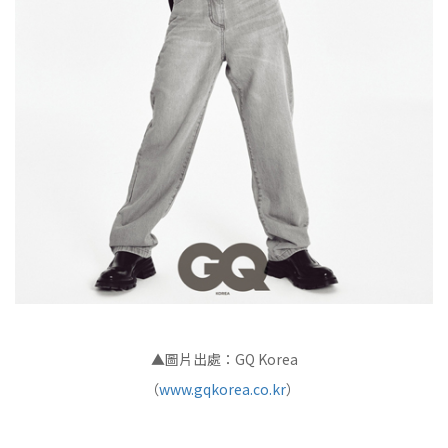
▲圖片出處：GQ Korea
（
www.gqkorea.co.kr
）