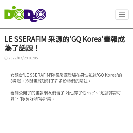
Toggl
navig
LE SSERAFIM 采源的'GQ Korea'畫報成
為了話題！
2022/07/29 01:05
女組合'LE SSERAFIM'隊長采源登場在男性雜誌'GQ Korea'的
8月號，冷酷畫報吸引了許多粉絲們的關註。
看到公開了的畫報網友們留了'她也穿了低rise'、'短發非常可
愛'、'隊長好酷'等評論。