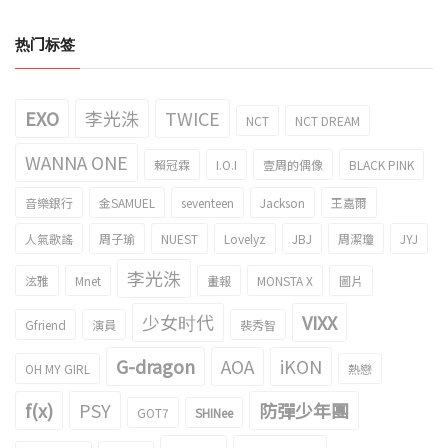
热门标签
EXO
李光洙
TWICE
NCT
NCT DREAM
WANNA ONE
賴冠霖
I.O.I
壹周的偶像
BLACK PINK
音樂銀行
金SAMUEL
seventeen
Jackson
王嘉爾
人氣歌謠
周子瑜
NUEST
Lovelyz
JBJ
周潔瓊
JYJ
李光洙
泫雅
Mnet
畫報
MONSTA X
圖片
少女时代
VIXX
Gfriend
演員
裴秀智
G-dragon
AOA
iKON
OH MY GIRL
熱戀
f(x)
PSY
防彈少年團
GOT7
SHINee