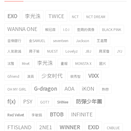
EXO
李光洙
TWICE
NCT
NCT DREAM
WANNA ONE
賴冠霖
I.O.I
壹周的偶像
BLACK PINK
音樂銀行
金SAMUEL
seventeen
Jackson
王嘉爾
人氣歌謠
周子瑜
NUEST
Lovelyz
JBJ
周潔瓊
JYJ
李光洙
泫雅
Mnet
畫報
MONSTA X
圖片
少女时代
VIXX
Gfriend
演員
裴秀智
G-dragon
AOA
iKON
OH MY GIRL
熱戀
f(x)
PSY
防彈少年團
GOT7
SHINee
BTOB
INFINITE
Red Velvet
李敏鎬
FTISLAND
2NE1
WINNER
EXID
CNBLUE