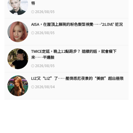
特
2026/08/05
AISA，在屋頂上展現的粉色髮型視覺……'2:L0VE' 近況
2026/08/05
TWICE定延，晚上12點跑步？ 這樣的話，就會瘦下
來……半邊臉
2026/08/05
LIZ又“LIZ”了……壓倒悉尼夜景的“美貌”超出極限
2026/08/04