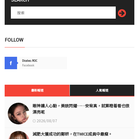
FOLLOW
Diodeo.ROC
Facebook
最新報道
人氣報道
眼神讓人心動，美貌閃耀……安宥真，就算瞪着看也很
漂亮呢
2026/08/07
減肥大獲成功的鄭妍，在TWICE成員中最瘦。