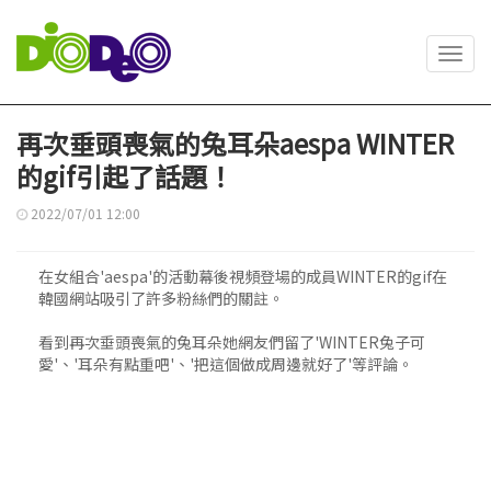
Toggl
navig
再次垂頭喪氣的兔耳朵aespa WINTER
的gif引起了話題！
2022/07/01 12:00
在女組合'aespa'的活動幕後視頻登場的成員WINTER的gif在
韓國網站吸引了許多粉絲們的關註。
看到再次垂頭喪氣的兔耳朵她網友們留了'WINTER兔子可
愛'、'耳朵有點重吧'、'把這個做成周邊就好了'等評論。