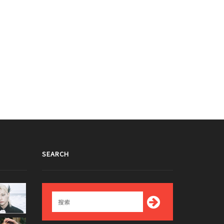
SEARCH