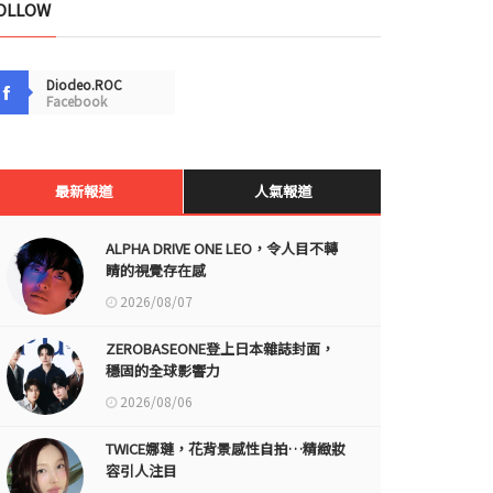
OLLOW
Diodeo.ROC
Facebook
最新報道
人氣報道
ALPHA DRIVE ONE LEO，令人目不轉
睛的視覺存在感
2026/08/07
ZEROBASEONE登上日本雜誌封面，
穩固的全球影響力
2026/08/06
TWICE娜璉，花背景感性自拍…精緻妝
容引人注目