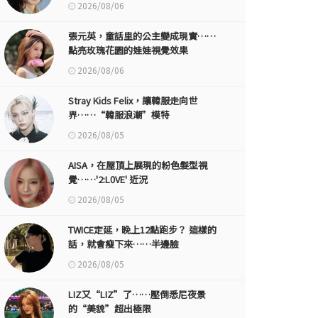
2026/08/06
張元英，童話里的公主變成現實……
點亮玫瑰花園的娃娃視覺效果
2026/08/06
Stray Kids Felix，讓韓服走向世
界……“韓服浪潮”模特
2026/08/05
AISA，在屋頂上展現的粉色髮型視
覺……'2:L0VE' 近況
2026/08/05
TWICE定延，晚上12點跑步？ 這樣的
話，就會瘦下來……半邊臉
2026/08/05
LIZ又“LIZ”了……壓倒悉尼夜景
的“美貌”超出極限