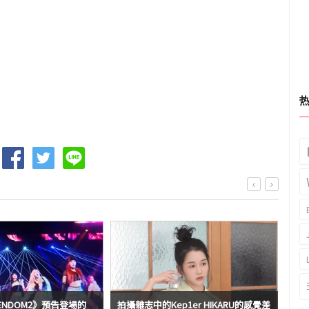
ENDOM2》預告登場的
拍攝雜志中的Kep1er HIKARU的感覺差
Ke