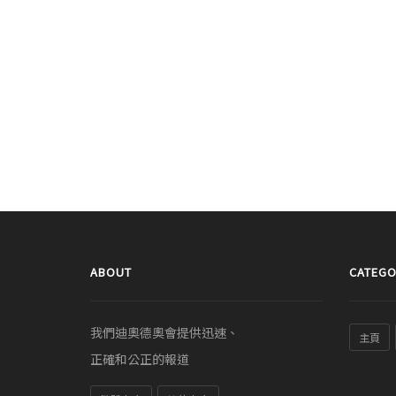
ABOUT
CATEGO
我們迪奧德奧會提供迅速、
主頁
正確和公正的報道