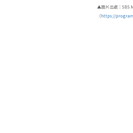
▲圖片出處：SBS M
（
https://progra