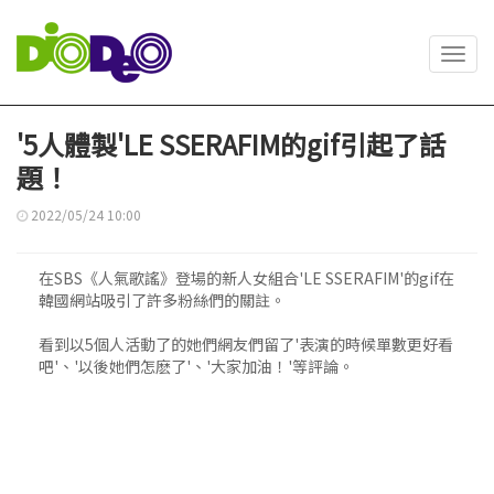
Toggl
navig
'5人體製'LE SSERAFIM的gif引起了話
題！
2022/05/24 10:00
在SBS《人氣歌謠》登場的新人女組合'LE SSERAFIM'的gif在
韓國網站吸引了許多粉絲們的關註。
看到以5個人活動了的她們網友們留了'表演的時候單數更好看
吧'、'以後她們怎麽了'、'大家加油！'等評論。