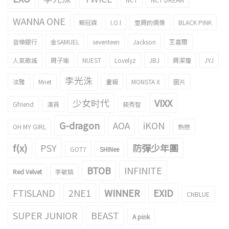
WANNA ONE
賴冠霖
I.O.I
壹周的偶像
BLACK PINK
音樂銀行
金SAMUEL
seventeen
Jackson
王嘉爾
人氣歌謠
周子瑜
NUEST
Lovelyz
JBJ
周潔瓊
JYJ
李光洙
泫雅
Mnet
畫報
MONSTA X
圖片
少女时代
VIXX
Gfriend
演員
裴秀智
G-dragon
AOA
iKON
OH MY GIRL
熱戀
f(x)
PSY
防彈少年團
GOT7
SHINee
BTOB
INFINITE
Red Velvet
李敏鎬
FTISLAND
2NE1
WINNER
EXID
CNBLUE
SUPER JUNIOR
BEAST
A pink