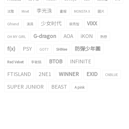
李光洙
泫雅
Mnet
畫報
MONSTA X
圖片
少女时代
VIXX
Gfriend
演員
裴秀智
G-dragon
AOA
iKON
OH MY GIRL
熱戀
f(x)
PSY
防彈少年團
GOT7
SHINee
BTOB
INFINITE
Red Velvet
李敏鎬
FTISLAND
2NE1
WINNER
EXID
CNBLUE
SUPER JUNIOR
BEAST
A pink