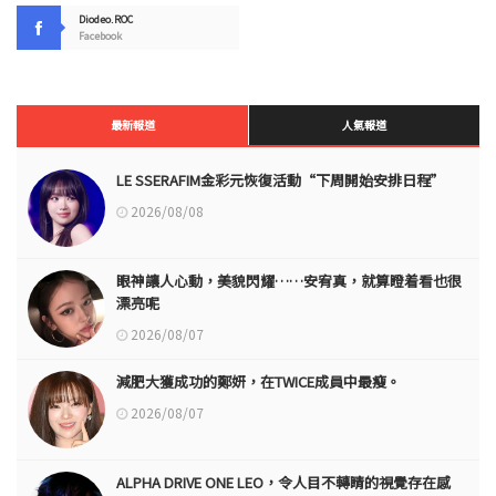
Diodeo.ROC
Facebook
最新報道
人氣報道
LE SSERAFIM金彩元恢復活動“下周開始安排日程”
2026/08/08
眼神讓人心動，美貌閃耀……安宥真，就算瞪着看也很
漂亮呢
2026/08/07
減肥大獲成功的鄭妍，在TWICE成員中最瘦。
2026/08/07
ALPHA DRIVE ONE LEO，令人目不轉睛的視覺存在感