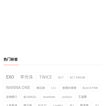
热门标签
EXO
李光洙
TWICE
NCT
NCT DREAM
WANNA ONE
賴冠霖
I.O.I
壹周的偶像
BLACK PINK
音樂銀行
金SAMUEL
seventeen
Jackson
王嘉爾
人氣歌謠
周子瑜
NUEST
Lovelyz
JBJ
周潔瓊
JYJ