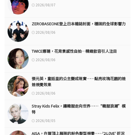
2026/08/07
ZEROBASEONE登上日本雜誌封面，穩固的全球影響力
2026/08/06
TWICE娜璉，花背景感性自拍…精緻妝容引人注目
2026/08/06
張元英，童話里的公主變成現實……點亮玫瑰花園的娃
娃視覺效果
2026/08/06
Stray Kids Felix，讓韓服走向世界……“韓服浪潮”模
特
2026/08/05
AISA，在屋頂上展現的粉色髮型視覺……'2:L0VE' 近況