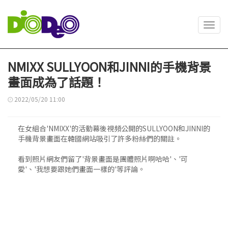
Toggl
navig
NMIXX SULLYOON和JINNI的手機背景
畫面成為了話題！
2022/05/20 11:00
在女組合'NMIXX'的活動幕後視頻公開的SULLYOON和JINNI的
手機背景畫面在韓國網站吸引了許多粉絲們的關註。
看到照片網友們留了'背景畫面是團體照片啊哈哈'、'可
愛'、'我想要跟她們畫面一樣的'等評論。