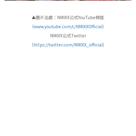
▲圖片出處：NMIXX公式YouTube頻道.
（
www.youtube.com/c/NMIXXOfficial
）
NMIXX公式Twitter
（
https://twitter.com/NMIXX_official
）