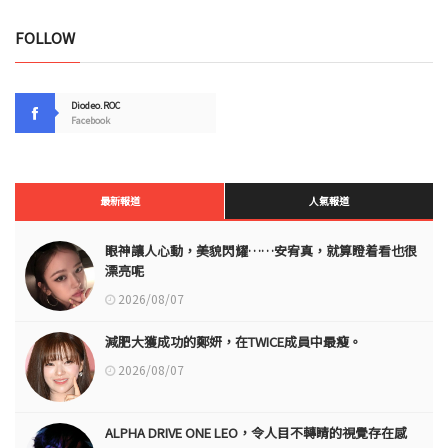
FOLLOW
Diodeo.ROC
Facebook
最新報道
人氣報道
眼神讓人心動，美貌閃耀……安宥真，就算瞪着看也很
漂亮呢
2026/08/07
減肥大獲成功的鄭妍，在TWICE成員中最瘦。
2026/08/07
ALPHA DRIVE ONE LEO，令人目不轉睛的視覺存在感