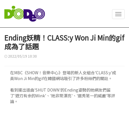
Toggl
navig
Ending妖精！CLASS:y Won Ji Min的gif
成為了話題
2022/05/19 10:30
在MBC《SHOW！音樂中心》登場的新人女組合'CLASS:y'成
員Won Ji Min的gif在韓國網站吸引了許多粉絲們的關註。
看到擺出道曲'SHUT DOWN'的Ending姿勢的她網友們留
了'遊刃有余的Wink'、'她非常漂亮'、'選秀第一的威嚴'等評
論。