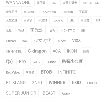
WANNA ONE
賴冠霖
I.O.I
壹周的偶像
BLACK PINK
音樂銀行
金SAMUEL
seventeen
Jackson
王嘉爾
人氣歌謠
周子瑜
NUEST
Lovelyz
JBJ
周潔瓊
JYJ
李光洙
泫雅
Mnet
畫報
MONSTA X
圖片
少女时代
VIXX
Gfriend
演員
裴秀智
G-dragon
AOA
iKON
OH MY GIRL
熱戀
f(x)
PSY
防彈少年團
GOT7
SHINee
BTOB
INFINITE
Red Velvet
李敏鎬
FTISLAND
2NE1
WINNER
EXID
CNBLUE
SUPER JUNIOR
BEAST
A pink