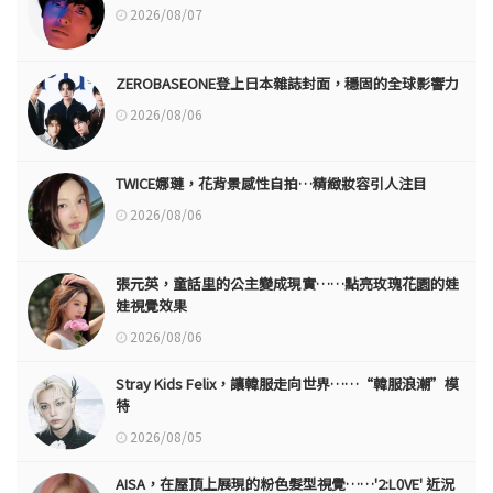
2026/08/07
ZEROBASEONE登上日本雜誌封面，穩固的全球影響力
2026/08/06
TWICE娜璉，花背景感性自拍…精緻妝容引人注目
2026/08/06
張元英，童話里的公主變成現實……點亮玫瑰花園的娃
娃視覺效果
2026/08/06
Stray Kids Felix，讓韓服走向世界……“韓服浪潮”模
特
2026/08/05
AISA，在屋頂上展現的粉色髮型視覺……'2:L0VE' 近況