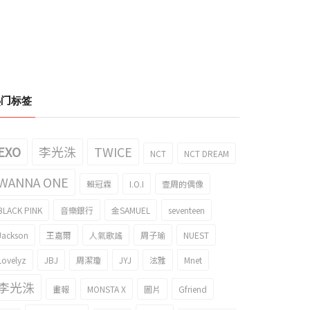
热门标签
EXO
李光洙
TWICE
NCT
NCT DREAM
WANNA ONE
賴冠霖
I.O.I
壹周的偶像
BLACK PINK
音樂銀行
金SAMUEL
seventeen
Jackson
王嘉爾
人氣歌謠
周子瑜
NUEST
Lovelyz
JBJ
周潔瓊
JYJ
泫雅
Mnet
李光洙
畫報
MONSTA X
圖片
Gfriend