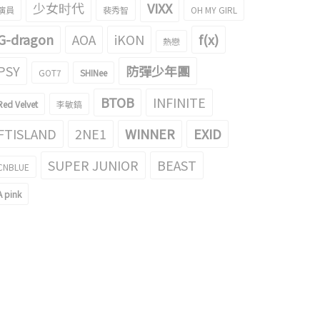
少女时代
VIXX
演員
裴秀智
OH MY GIRL
G-dragon
AOA
iKON
f(x)
熱戀
PSY
防彈少年團
GOT7
SHINee
BTOB
INFINITE
Red Velvet
李敏鎬
FTISLAND
2NE1
WINNER
EXID
SUPER JUNIOR
BEAST
CNBLUE
A pink