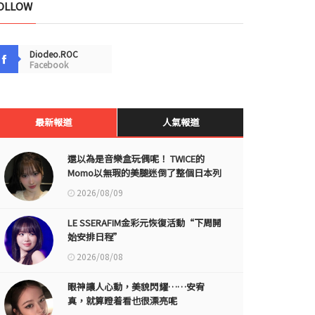
OLLOW
Diodeo.ROC
Facebook
最新報道
人氣報道
還以為是音樂盒玩偶呢！ TWICE的
Momo以無瑕的美腿迷倒了整個日本列
島
2026/08/09
LE SSERAFIM金彩元恢復活動“下周開
始安排日程”
2026/08/08
眼神讓人心動，美貌閃耀……安宥
真，就算瞪着看也很漂亮呢