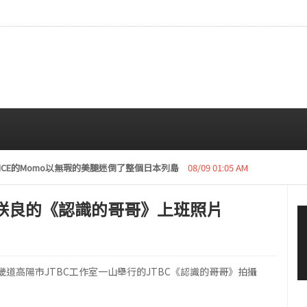
復活動“下周開始安排日程”
08/08 01:05 AM
采源和咲良的《認識的哥哥》上班照片
場在京畿道高陽市JTBC工作室一山舉行的JTBC《認識的哥哥》拍攝