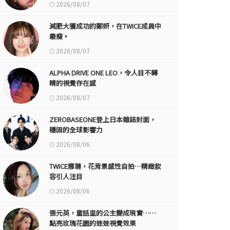
2026/08/07
減肥大獲成功的鄭妍，在TWICE成員中
最瘦。
2026/08/07
ALPHA DRIVE ONE LEO，令人目不轉
睛的視覺存在感
2026/08/07
ZEROBASEONE登上日本雜誌封面，
穩固的全球影響力
2026/08/06
TWICE娜璉，花背景感性自拍…精緻妝
容引人注目
2026/08/06
張元英，童話里的公主變成現實……
點亮玫瑰花園的娃娃視覺效果