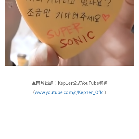
▲圖片出處：Kep1er公式YouTube頻道
（
www.youtube.com/c/Kep1er_Offcl
）