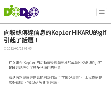
Toggl
navig
向粉絲傳達信息的Kep1er HIKARU的gif
引起了話題！
2022/02/28 01:05
在女組合'Kep1er'的活動幕後視頻登場的成員HIKARU的gif在
韓國網站吸引了許多粉絲們的註意。
看到向粉絲傳達信息的網友們留了'字體好漂亮'、'比我韓語非
常好寫哦'、'發型萌萌噠'等評論。