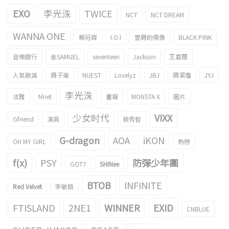
EXO
李光洙
TWICE
NCT
NCT DREAM
WANNA ONE
賴冠霖
I.O.I
壹周的偶像
BLACK PINK
音樂銀行
金SAMUEL
seventeen
Jackson
王嘉爾
人氣歌謠
周子瑜
NUEST
Lovelyz
JBJ
周潔瓊
JYJ
李光洙
泫雅
Mnet
畫報
MONSTA X
圖片
少女时代
VIXX
Gfriend
演員
裴秀智
G-dragon
AOA
iKON
OH MY GIRL
熱戀
f(x)
PSY
防彈少年團
GOT7
SHINee
BTOB
INFINITE
Red Velvet
李敏鎬
FTISLAND
2NE1
WINNER
EXID
CNBLUE