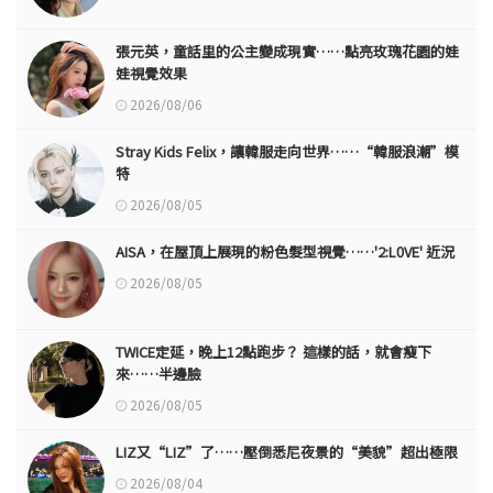
張元英，童話里的公主變成現實……點亮玫瑰花園的娃
娃視覺效果
2026/08/06
Stray Kids Felix，讓韓服走向世界……“韓服浪潮”模
特
2026/08/05
AISA，在屋頂上展現的粉色髮型視覺……'2:L0VE' 近況
2026/08/05
TWICE定延，晚上12點跑步？ 這樣的話，就會瘦下
來……半邊臉
2026/08/05
LIZ又“LIZ”了……壓倒悉尼夜景的“美貌”超出極限
2026/08/04