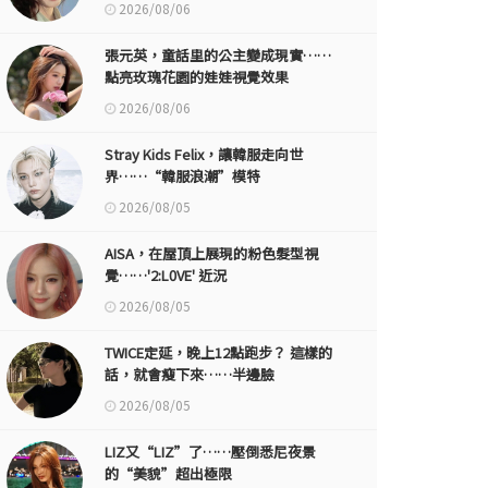
2026/08/06
張元英，童話里的公主變成現實……
點亮玫瑰花園的娃娃視覺效果
2026/08/06
Stray Kids Felix，讓韓服走向世
界……“韓服浪潮”模特
2026/08/05
AISA，在屋頂上展現的粉色髮型視
覺……'2:L0VE' 近況
2026/08/05
TWICE定延，晚上12點跑步？ 這樣的
話，就會瘦下來……半邊臉
2026/08/05
LIZ又“LIZ”了……壓倒悉尼夜景
的“美貌”超出極限