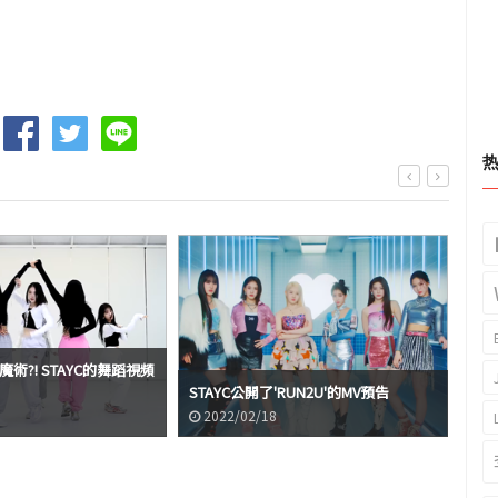
魔術?! STAYC的舞蹈視頻
【圖
STAYC公開了'RUN2U'的MV預告
毯
2022/02/18
2