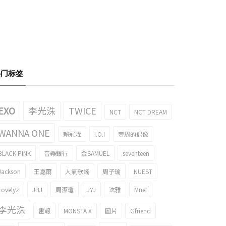
热门标签
EXO
李光洙
TWICE
NCT
NCT DREAM
WANNA ONE
賴冠霖
I.O.I
壹周的偶像
BLACK PINK
音樂銀行
金SAMUEL
seventeen
片】SBS《2021 歌謠大戰》紅地
見面了喜歡的IU前輩流眼淚了的STAYC
Jackson
王嘉爾
人氣歌謠
周子瑜
NUEST
登場的女組合
莳恩的gif成爲了話題！
021/12/28
2021/12/24
Lovelyz
JBJ
周潔瓊
JYJ
泫雅
Mnet
李光洙
畫報
MONSTA X
圖片
Gfriend