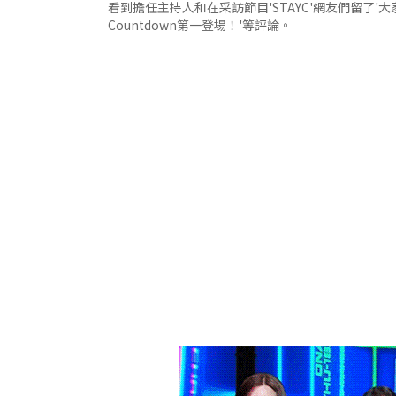
看到擔任主持人和在采訪節目'STAYC'網友們留了'大
Countdown第一登場！'等評論。