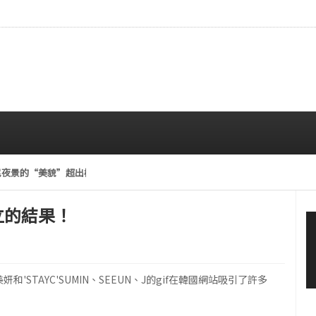
悉尼夜景的“美貌”超出極限
08/04 12:00 PM
而立的結果！
E'美妍和'STAYC'SUMIN、SEEUN、J的gif在韓國網站吸引了許多