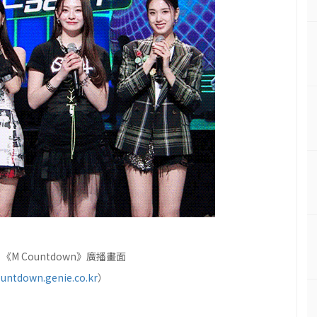
《M Countdown》廣播畫面
ountdown.genie.co.kr
）