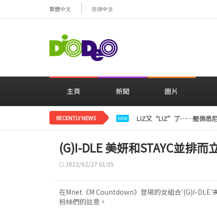
繁體中文
简体中文
主頁
新聞
圖片
RECENTLY NEWS
LIZ又“LIZ”了……壓倒
NEW
(G)I-DLE 美妍和STAYC並排
2022/02/27 01:05
在Mnet《M Countdown》登場的女組合'(G)I-DL
粉絲們的註意。