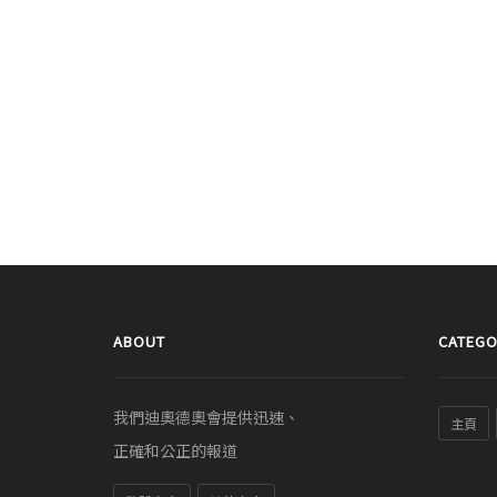
ABOUT
CATEGO
我們迪奧德奧會提供迅速、
主頁
正確和公正的報道