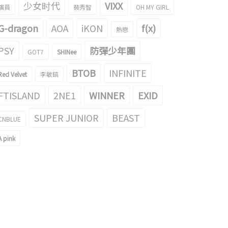
少女时代
VIXX
演員
裴秀智
OH MY GIRL
G-dragon
AOA
iKON
f(x)
熱戀
PSY
防彈少年團
GOT7
SHINee
BTOB
INFINITE
Red Velvet
李敏鎬
FTISLAND
2NE1
WINNER
EXID
SUPER JUNIOR
BEAST
CNBLUE
A pink