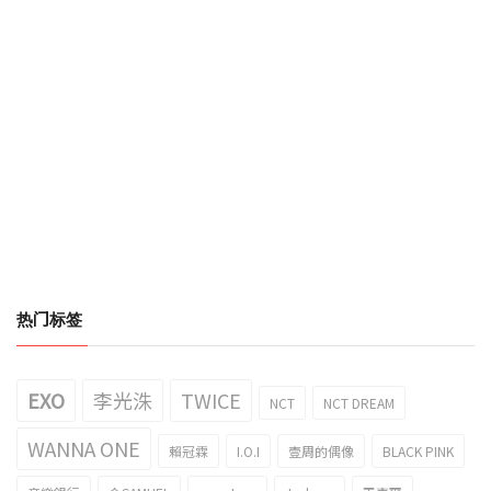
热门标签
EXO
李光洙
TWICE
NCT
NCT DREAM
WANNA ONE
賴冠霖
I.O.I
壹周的偶像
BLACK PINK