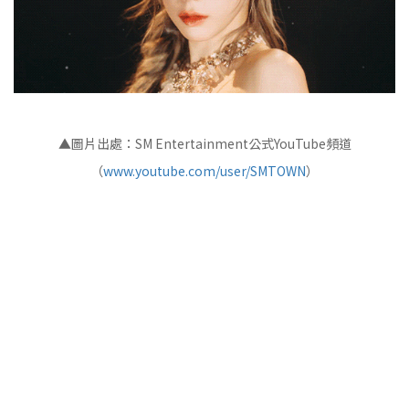
▲圖片出處：SM Entertainment公式YouTube頻道
（
www.youtube.com/user/SMTOWN
）