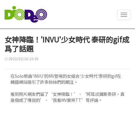
Toggl
navig
女神降臨！'INVU'少女時代 泰研的gif成
爲了話題
2022/02/16 10:30
在Solo新曲'INVU'的MV登場的女組合'少女時代'泰研的gif在
韓國網站吸引了許多粉絲們的關注。
看到照片網友們留了‘女神降臨！’、‘阿耳忒彌斯泰研，真
是個成了傳說的’、‘我看MV要哭TT’等評論。