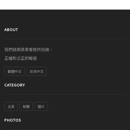
ABOUT
我們迪奧德奧會提供迅速、
正確和公正的報道
繁體中文
简体中文
CATEGORY
主頁
新聞
圖片
PHOTOS