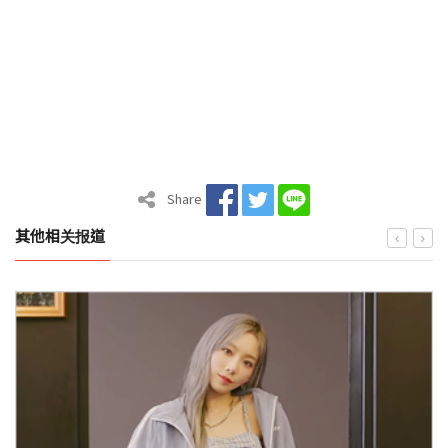
Share
其他相关报道