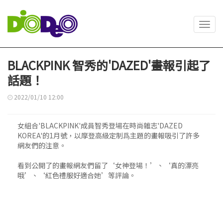
Toggl
navig
BLACKPINK 智秀的'DAZED'畫報引起了
話題！
2022/01/10 12:00
女組合'BLACKPINK'成員智秀登場在時尚雜志'DAZED
KOREA'的1月號，以摩登高級定制爲主題的畫報吸引了許多
網友們的注意。
看到公開了的畫報網友們留了‘女神登場！’、‘真的漂亮
哦’、‘紅色禮服好適合她’等評論。