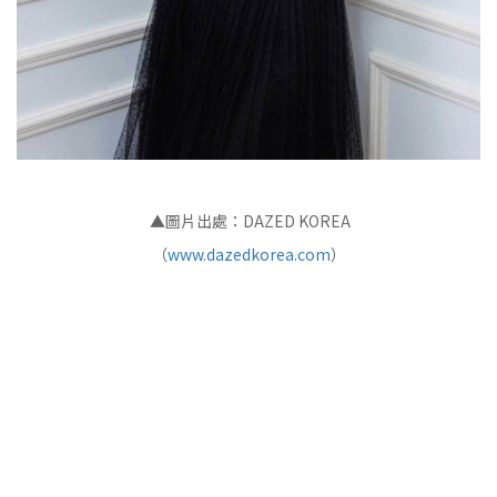
▲圖片出處：DAZED KOREA
（
www.dazedkorea.com
）