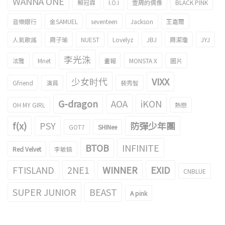
WANNA ONE
賴冠霖
I.O.I
壹周的偶像
BLACK PINK
音樂銀行
金SAMUEL
seventeen
Jackson
王嘉爾
人氣歌謠
周子瑜
NUEST
Lovelyz
JBJ
周潔瓊
JYJ
李光洙
泫雅
Mnet
畫報
MONSTA X
圖片
少女时代
VIXX
Gfriend
演員
裴秀智
G-dragon
AOA
iKON
OH MY GIRL
熱戀
f(x)
PSY
防彈少年團
GOT7
SHINee
BTOB
INFINITE
Red Velvet
李敏鎬
FTISLAND
2NE1
WINNER
EXID
CNBLUE
SUPER JUNIOR
BEAST
A pink