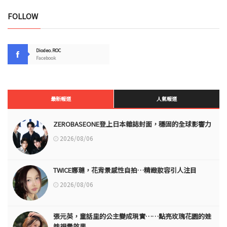
FOLLOW
Diodeo.ROC
Facebook
最新報道
人氣報道
ZEROBASEONE登上日本雜誌封面，穩固的全球影響力
2026/08/06
TWICE娜璉，花背景感性自拍…精緻妝容引人注目
2026/08/06
張元英，童話里的公主變成現實……點亮玫瑰花園的娃
娃視覺效果