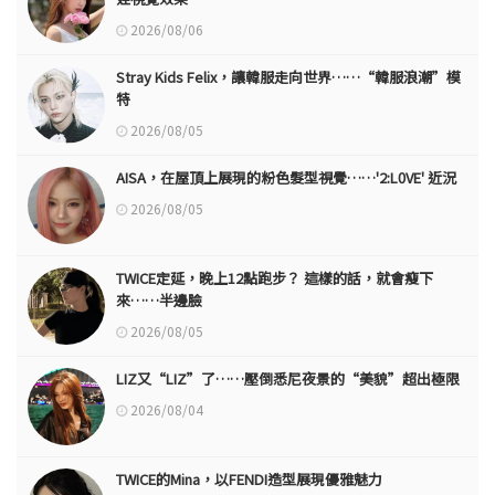
2026/08/06
Stray Kids Felix，讓韓服走向世界……“韓服浪潮”模
特
2026/08/05
AISA，在屋頂上展現的粉色髮型視覺……'2:L0VE' 近況
2026/08/05
TWICE定延，晚上12點跑步？ 這樣的話，就會瘦下
來……半邊臉
2026/08/05
LIZ又“LIZ”了……壓倒悉尼夜景的“美貌”超出極限
2026/08/04
TWICE的Mina，以FENDI造型展現優雅魅力