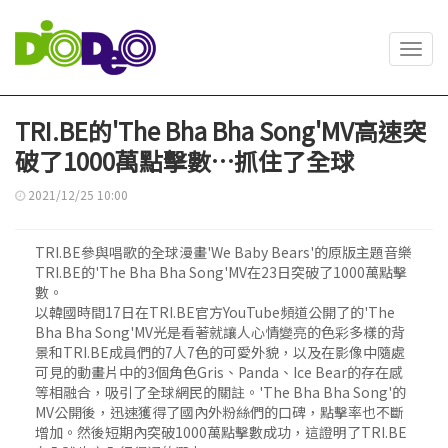
Toggl
navig
TRI.BE的'The Bha Bha Song'MV高速突
破了1000萬點擊數…抓住了全球
2021/12/25 10:00
TRI.BE參與唱歌的全球漫畫'We Baby Bears'的原版主題音樂
TRI.BE的'The Bha Bha Song'MV在23日突破了1000萬點擊
數。
以韓國時間17日在TRI.BE官方YouTube頻道公開了的'The
Bha Bha Song'MV光是看著就讓人心情變亮的色彩多樣的背
景和TRI.BE成員們的7人7色的可愛外貌，以及在影像中隨處
可見的動畫片中的3個角色Gris、Panda、Ice Bear的存在感
等相融合，吸引了全球網民的關註。'The Bha Bha Song'的
MV公開後，迅速獲得了國內外粉絲們的口碑，點擊率也不斷
增加。然後短期內突破1000萬點擊數成功，這證明了TRI.BE