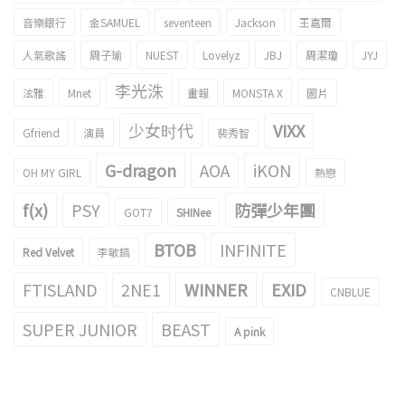
音樂銀行
金SAMUEL
seventeen
Jackson
王嘉爾
人氣歌謠
周子瑜
NUEST
Lovelyz
JBJ
周潔瓊
JYJ
李光洙
泫雅
Mnet
畫報
MONSTA X
圖片
少女时代
VIXX
Gfriend
演員
裴秀智
G-dragon
AOA
iKON
OH MY GIRL
熱戀
f(x)
PSY
防彈少年團
GOT7
SHINee
BTOB
INFINITE
Red Velvet
李敏鎬
FTISLAND
2NE1
WINNER
EXID
CNBLUE
SUPER JUNIOR
BEAST
A pink