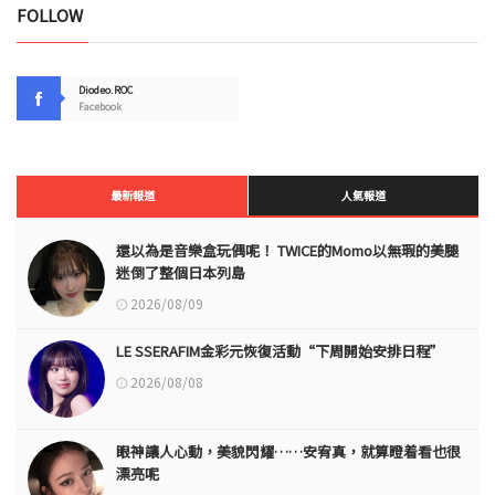
FOLLOW
Diodeo.ROC
Facebook
最新報道
人氣報道
還以為是音樂盒玩偶呢！ TWICE的Momo以無瑕的美腿
迷倒了整個日本列島
2026/08/09
LE SSERAFIM金彩元恢復活動“下周開始安排日程”
2026/08/08
眼神讓人心動，美貌閃耀……安宥真，就算瞪着看也很
漂亮呢