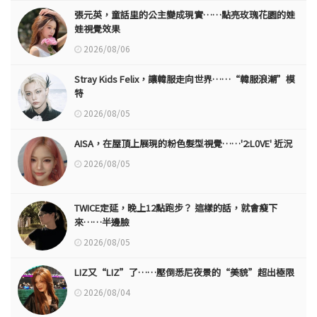
張元英，童話里的公主變成現實……點亮玫瑰花園的娃
娃視覺效果
2026/08/06
Stray Kids Felix，讓韓服走向世界……“韓服浪潮”模
特
2026/08/05
AISA，在屋頂上展現的粉色髮型視覺……'2:L0VE' 近況
2026/08/05
TWICE定延，晚上12點跑步？ 這樣的話，就會瘦下
來……半邊臉
2026/08/05
LIZ又“LIZ”了……壓倒悉尼夜景的“美貌”超出極限
2026/08/04