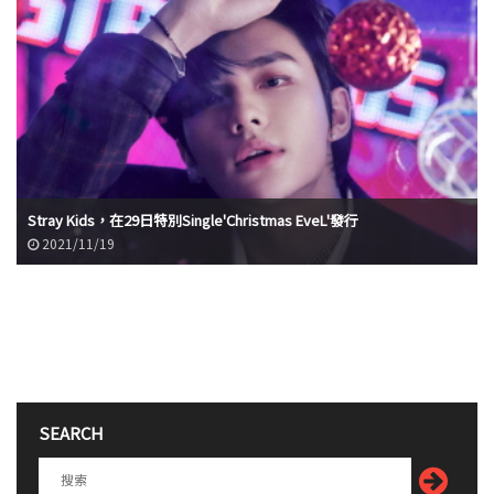
Stray Kids，在29日特別Single'Christmas EveL'發行
2021/11/19
SEARCH