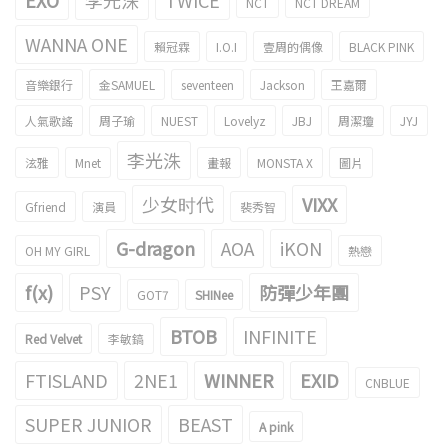
EXO
李光洙
TWICE
NCT
NCT DREAM
WANNA ONE
賴冠霖
I.O.I
壹周的偶像
BLACK PINK
音樂銀行
金SAMUEL
seventeen
Jackson
王嘉爾
人氣歌謠
周子瑜
NUEST
Lovelyz
JBJ
周潔瓊
JYJ
李光洙
泫雅
Mnet
畫報
MONSTA X
圖片
少女时代
VIXX
Gfriend
演員
裴秀智
G-dragon
AOA
iKON
OH MY GIRL
熱戀
f(x)
PSY
防彈少年團
GOT7
SHINee
BTOB
INFINITE
Red Velvet
李敏鎬
FTISLAND
2NE1
WINNER
EXID
CNBLUE
SUPER JUNIOR
BEAST
A pink