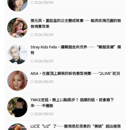
2026/08/06
張元英，童話里的公主變成現實……點亮玫瑰花園的娃
娃視覺效果
2026/08/06
Stray Kids Felix，讓韓服走向世界……“韓服浪潮”模
特
2026/08/05
AISA，在屋頂上展現的粉色髮型視覺……'2:L0VE' 近況
2026/08/05
TWICE定延，晚上12點跑步？ 這樣的話，就會瘦下
來……半邊臉
2026/08/05
LIZ又“LIZ”了……壓倒悉尼夜景的“美貌”超出極限