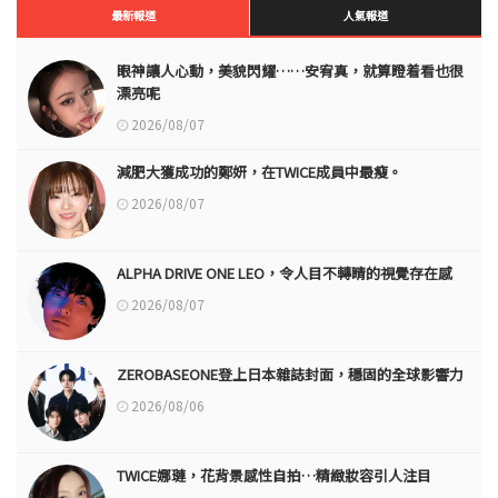
最新報道
人氣報道
眼神讓人心動，美貌閃耀……安宥真，就算瞪着看也很
漂亮呢
2026/08/07
減肥大獲成功的鄭妍，在TWICE成員中最瘦。
2026/08/07
ALPHA DRIVE ONE LEO，令人目不轉睛的視覺存在感
2026/08/07
ZEROBASEONE登上日本雜誌封面，穩固的全球影響力
2026/08/06
TWICE娜璉，花背景感性自拍…精緻妝容引人注目