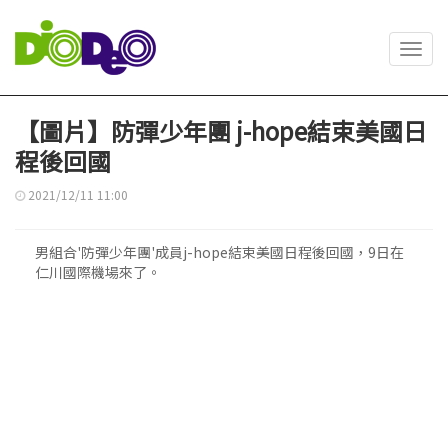
Toggl
navig
【圖片】防彈少年團 j-hope結束美國日
程後回國
2021/12/11 11:00
男組合'防彈少年團'成員j-hope結束美國日程後回國，9日在
仁川國際機場來了。