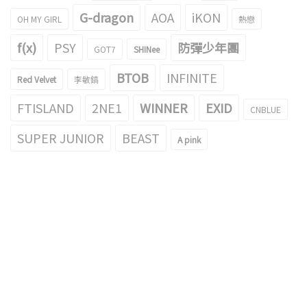
G-dragon
AOA
iKON
OH MY GIRL
熱戀
f(x)
PSY
防彈少年團
GOT7
SHINee
BTOB
INFINITE
Red Velvet
李敏鎬
FTISLAND
2NE1
WINNER
EXID
CNBLUE
SUPER JUNIOR
BEAST
A pink