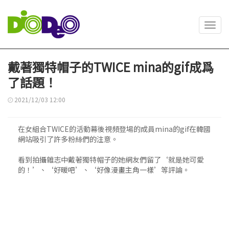
Toggl
navig
戴著獨特帽子的TWICE mina的gif成爲
了話題！
2021/12/03 12:00
在女組合TWICE的活動幕後視頻登場的成員mina的gif在韓國
網站吸引了許多粉絲們的注意。
看到拍攝雜志中戴著獨特帽子的她網友們留了‘就是她可愛
的！’、‘好暖吧’、‘好像漫畫主角一樣’等評論。