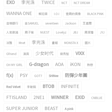
EXO
李光洙
TWICE
NCT
NCT DREAM
WANNA ONE
賴冠霖
I.O.I
壹周的偶像
BLACK PINK
音樂銀行
金SAMUEL
seventeen
Jackson
王嘉爾
人氣歌謠
周子瑜
NUEST
Lovelyz
JBJ
周潔瓊
JYJ
李光洙
泫雅
Mnet
畫報
MONSTA X
圖片
少女时代
VIXX
Gfriend
演員
裴秀智
G-dragon
AOA
iKON
OH MY GIRL
熱戀
f(x)
PSY
防彈少年團
GOT7
SHINee
BTOB
INFINITE
Red Velvet
李敏鎬
FTISLAND
2NE1
WINNER
EXID
CNBLUE
SUPER JUNIOR
BEAST
A pink