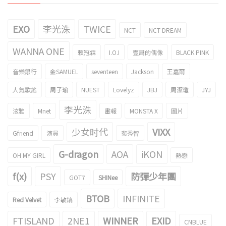
EXO
李光洙
TWICE
NCT
NCT DREAM
WANNA ONE
賴冠霖
I.O.I
壹周的偶像
BLACK PINK
音樂銀行
金SAMUEL
seventeen
Jackson
王嘉爾
人氣歌謠
周子瑜
NUEST
Lovelyz
JBJ
周潔瓊
JYJ
李光洙
泫雅
Mnet
畫報
MONSTA X
圖片
少女时代
VIXX
Gfriend
演員
裴秀智
G-dragon
AOA
iKON
OH MY GIRL
熱戀
f(x)
PSY
防彈少年團
GOT7
SHINee
BTOB
INFINITE
Red Velvet
李敏鎬
FTISLAND
2NE1
WINNER
EXID
CNBLUE