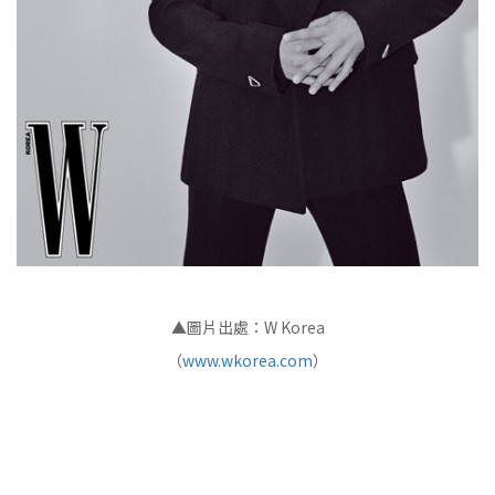
▲圖片出處：W Korea
（
www.wkorea.com
）