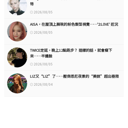
特
2026/08/05
AISA，在屋頂上展現的粉色髮型視覺……'2:L0VE' 近況
2026/08/05
TWICE定延，晚上12點跑步？ 這樣的話，就會瘦下
來……半邊臉
2026/08/05
LIZ又“LIZ”了……壓倒悉尼夜景的“美貌”超出極限
2026/08/04