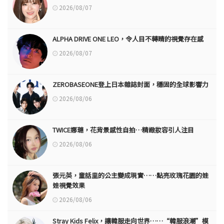
2026/08/07
ALPHA DRIVE ONE LEO，令人目不轉睛的視覺存在感
2026/08/07
ZEROBASEONE登上日本雜誌封面，穩固的全球影響力
2026/08/06
TWICE娜璉，花背景感性自拍…精緻妝容引人注目
2026/08/06
張元英，童話里的公主變成現實……點亮玫瑰花園的娃
娃視覺效果
2026/08/06
Stray Kids Felix，讓韓服走向世界……“韓服浪潮”模