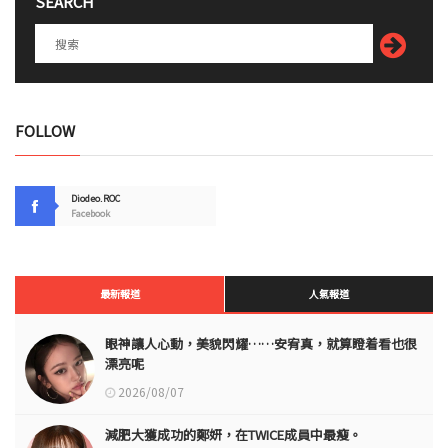
SEARCH
FOLLOW
Diodeo.ROC
Facebook
最新報道
人氣報道
眼神讓人心動，美貌閃耀……安宥真，就算瞪着看也很
漂亮呢
2026/08/07
減肥大獲成功的鄭妍，在TWICE成員中最瘦。