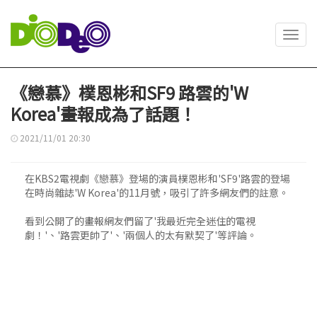
Toggl
navig
《戀慕》樸恩彬和SF9 路雲的'W
Korea'畫報成為了話題！
2021/11/01 20:30
在KBS2電視劇《戀慕》登場的演員樸恩彬和'SF9'路雲的登場
在時尚雜誌'W Korea'的11月號，吸引了許多網友們的註意。
看到公開了的畫報網友們留了'我最近完全迷住的電視
劇！'、'路雲更帥了'、'兩個人的太有默契了'等評論。