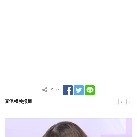
Share
其他相关报道