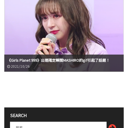
《Girls Planet 999》出道確定瞬間MASHIRO的gif引起了話題！
2021/10/26
SEARCH