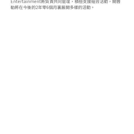
Entertainment將負責共同管理，積極支援組合活動，開普
勒將在今後的2年零6個月裏展開多樣的活動。