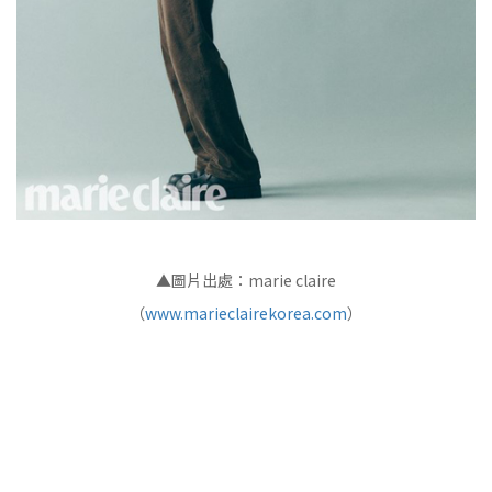
▲圖片出處：marie claire
（
www.marieclairekorea.com
）