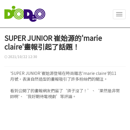
Toggl
navig
SUPER JUNIOR 崔始源的'marie
claire'畫報引起了話題！
2021/10/22 12:30
'SUPER JUNIOR'崔始源登場在時尚雜志'marie claire'的11
月號，表演自然造型的畫報吸引了許多粉絲們的關注。
看到公開了的畫報網友們留了‘須子沒了！’、‘果然是非常
帥啊'、‘我好期待電視劇’等評論。