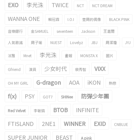
EXO
李光洙
TWICE
NCT
NCT DREAM
WANNA ONE
賴冠霖
I.O.I
壹周的偶像
BLACK PINK
音樂銀行
金SAMUEL
seventeen
Jackson
王嘉爾
人氣歌謠
周子瑜
NUEST
Lovelyz
JBJ
周潔瓊
JYJ
李光洙
泫雅
Mnet
畫報
MONSTA X
圖片
少女时代
VIXX
Gfriend
演員
裴秀智
G-dragon
AOA
iKON
OH MY GIRL
熱戀
f(x)
PSY
防彈少年團
GOT7
SHINee
BTOB
INFINITE
Red Velvet
李敏鎬
FTISLAND
2NE1
WINNER
EXID
CNBLUE
SUPER JUNIOR
BEAST
A pink