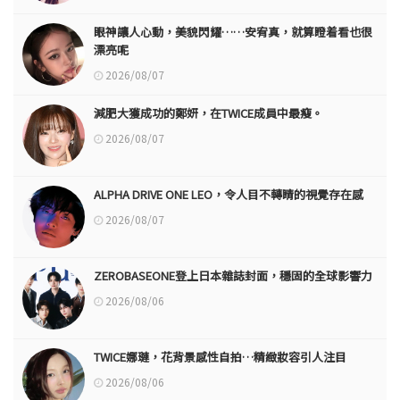
眼神讓人心動，美貌閃耀……安宥真，就算瞪着看也很
漂亮呢
2026/08/07
減肥大獲成功的鄭妍，在TWICE成員中最瘦。
2026/08/07
ALPHA DRIVE ONE LEO，令人目不轉睛的視覺存在感
2026/08/07
ZEROBASEONE登上日本雜誌封面，穩固的全球影響力
2026/08/06
TWICE娜璉，花背景感性自拍…精緻妝容引人注目
2026/08/06