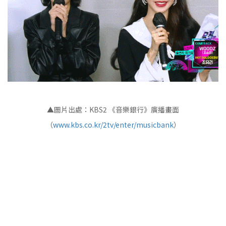
▲圖片出處：KBS2 《音樂銀行》廣播畫面
（
www.kbs.co.kr/2tv/enter/musicbank
）