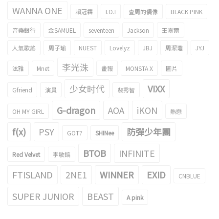
WANNA ONE
賴冠霖
I.O.I
壹周的偶像
BLACK PINK
音樂銀行
金SAMUEL
seventeen
Jackson
王嘉爾
人氣歌謠
周子瑜
NUEST
Lovelyz
JBJ
周潔瓊
JYJ
李光洙
泫雅
Mnet
畫報
MONSTA X
圖片
少女时代
VIXX
Gfriend
演員
裴秀智
G-dragon
AOA
iKON
OH MY GIRL
熱戀
f(x)
PSY
防彈少年團
GOT7
SHINee
BTOB
INFINITE
Red Velvet
李敏鎬
FTISLAND
2NE1
WINNER
EXID
CNBLUE
SUPER JUNIOR
BEAST
A pink