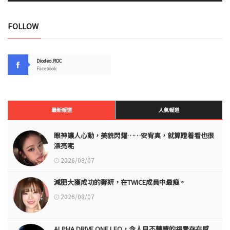
FOLLOW
Diodeo.ROC
Facebook
最新報道
人氣報道
眼神讓人心動，美貌閃耀……安宥真，就算瞪着看也很
漂亮呢
2026/08/07
減肥大獲成功的鄭妍，在TWICE成員中最瘦。
2026/08/07
ALPHA DRIVE ONE LEO，令人目不轉睛的視覺存在感