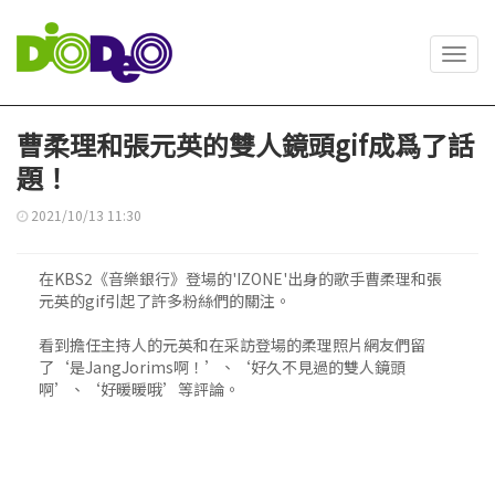
Toggl
navig
曹柔理和張元英的雙人鏡頭gif成爲了話
題！
2021/10/13 11:30
在KBS2《音樂銀行》登場的'IZONE'出身的歌手曹柔理和張
元英的gif引起了許多粉絲們的關注。
看到擔任主持人的元英和在采訪登場的柔理照片網友們留
了‘是JangJorims啊！’、‘好久不見過的雙人鏡頭
啊’、‘好暖暖哦’等評論。