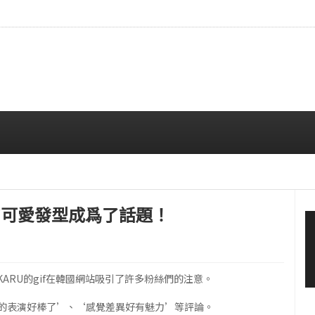
…安宥真，就算瞪着看也很漂亮呢
08/07 12:00 PM
KARU的可愛發型成爲了話題！
加者HIKARU的gif在韓國網站吸引了許多粉絲們的注意。
的表演好棒了’、‘感覺差異好有魅力’等評論。