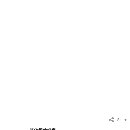
Share