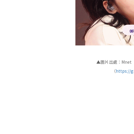
▲圖片出處：Mnet 《G
（
https://