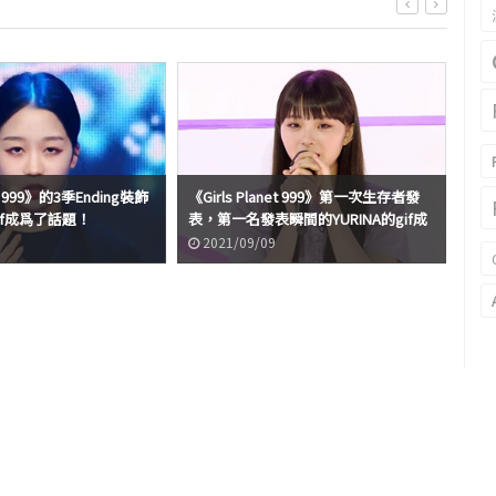
et 999》的3季Ending裝飾
《Girls Planet 999》第一次生存者發
《Gi
gif成爲了話題！
表，第一名發表瞬間的YURINA的gif成
MA
為了話題！
2021/09/09
2