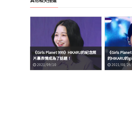
其他相关报道
《Girls Planet 999》HIKARU的紀念照
《Girls Plan
片裏表情成為了話題！
的HIKARU的
2021/09/10
2021/08/26