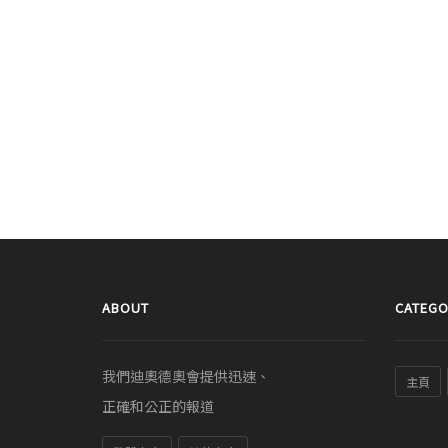
ABOUT
CATEGO
我們迪奧德奧會提供迅速、
主頁
正確和公正的報道