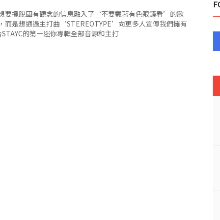
F
和想要擺脫固有觀念的信息融入了‘不要戴著有色眼鏡看’的歌
而是想通過主打曲‘STEREOTYPE’向更多人宣傳我們擁有
STAYC的第一迷你專輯全部音源和主打