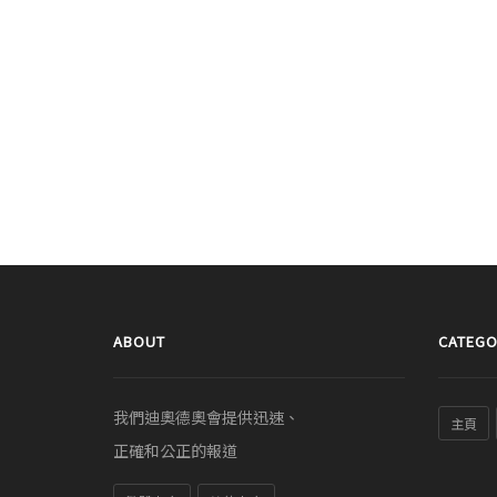
ABOUT
CATEGO
我們迪奧德奧會提供迅速、
主頁
正確和公正的報道