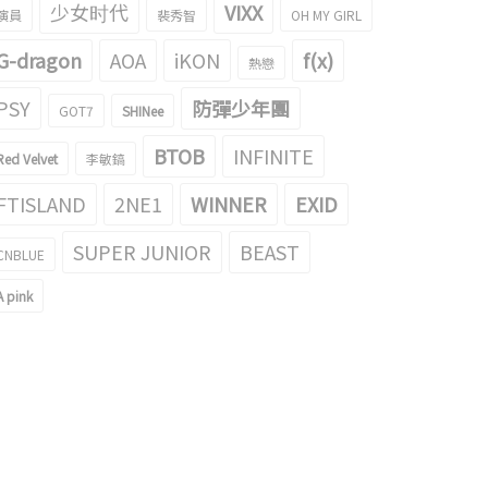
少女时代
VIXX
演員
裴秀智
OH MY GIRL
G-dragon
AOA
iKON
f(x)
熱戀
AYC公開了ISA和SEEUN
STAYC 秀珉和ISA的Ending妖精gif成爲
PSY
防彈少年團
GOT7
SHINee
STEREOTYPE’預告…清純
了話題！
nky
021/08/27
2021/04/22
BTOB
INFINITE
Red Velvet
李敏鎬
FTISLAND
2NE1
WINNER
EXID
SUPER JUNIOR
BEAST
CNBLUE
A pink