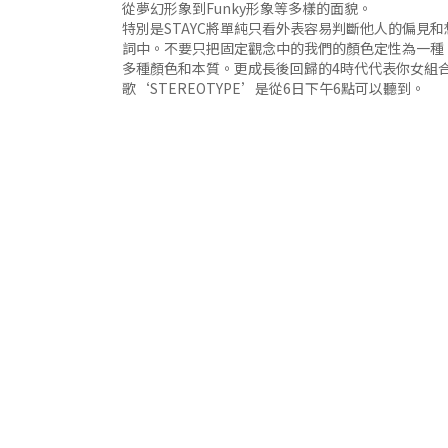
從夢幻形象到Funky形象等多樣的面貌。
特別是STAYC將單純只看外表容易判斷他人的偏見
詞中。不要只把固定觀念中的我們的顏色定性為一種，
多種顏色和本質。更成長後回歸的4時代代表你女組合
歌‘STEREOTYPE’是從6日下午6點可以聽到。