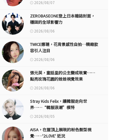
2026/08/07
ZEROBASEONE登上日本雜誌封面，
穩固的全球影響力
2026/08/06
TWICE娜璉，花背景感性自拍…精緻妝
容引人注目
2026/08/06
張元英，童話里的公主變成現實……
點亮玫瑰花園的娃娃視覺效果
2026/08/06
Stray Kids Felix，讓韓服走向世
界……“韓服浪潮”模特
2026/08/05
AISA，在屋頂上展現的粉色髮型視
覺……'2:L0VE' 近況