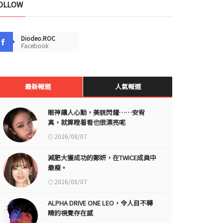
OLLOW
Diodeo.ROC
Facebook
最新報道
人氣報道
眼神讓人心動，美貌閃耀……安宥
真，就算瞪着看也很漂亮呢
2026/08/07
減肥大獲成功的鄭妍，在TWICE成員中
最瘦。
2026/08/07
ALPHA DRIVE ONE LEO，令人目不轉
睛的視覺存在感