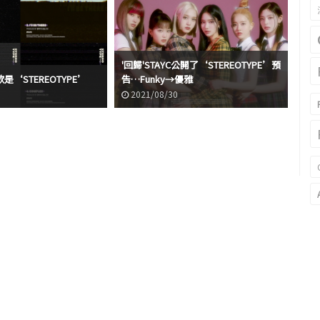
'回歸'STAYC公開了‘STEREOTYPE’預
ST
歌是‘STEREOTYPE’
告…Funky→優雅
的‘
·Fu
2021/08/30
2