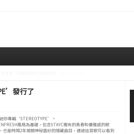
CE成員中最瘦。
08/07 10:00 AM
YPE’發行了
你專輯‘STEREOTYPE’。
ENFRESH風格為基礎，包含STAYC獨有的青春和優雅感的歌
歌，也是時隔2年揭開神秘面紗的隱藏曲目，通過這首歌可以看到