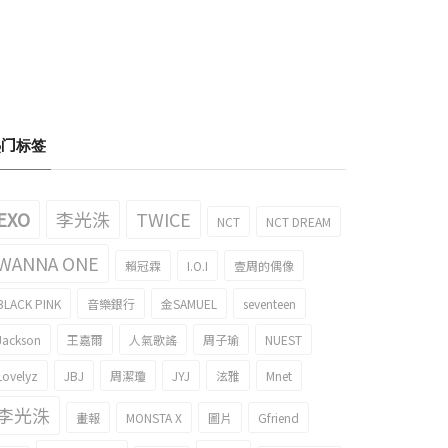
热门标签
EXO
李光洙
TWICE
NCT
NCT DREAM
WANNA ONE
賴冠霖
I.O.I
壹周的偶像
BLACK PINK
音樂銀行
金SAMUEL
seventeen
Jackson
王嘉爾
人氣歌謠
周子瑜
NUEST
Lovelyz
JBJ
周潔瓊
JYJ
泫雅
Mnet
李光洙
畫報
MONSTA X
圖片
Gfriend