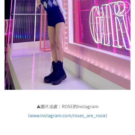
▲圖片出處：ROSE的Instagram
（
www.instagram.com/roses_are_rosie
）