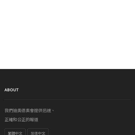
ABOUT
我們迪奧德奧會提供迅速、
正確和公正的報道
繁體中文
简体中文