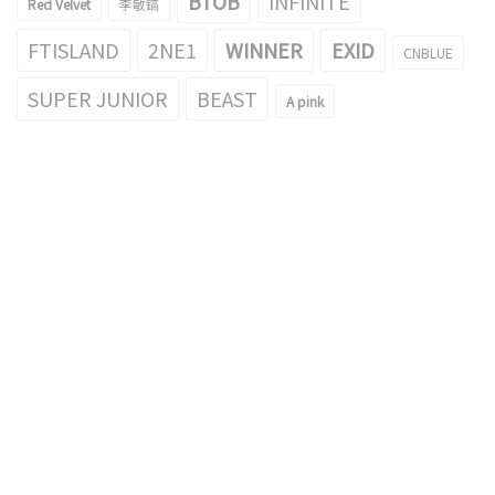
BTOB
INFINITE
Red Velvet
李敏鎬
FTISLAND
2NE1
WINNER
EXID
CNBLUE
SUPER JUNIOR
BEAST
A pink