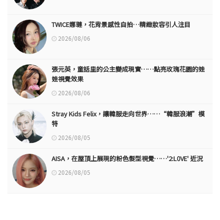
TWICE娜璉，花背景感性自拍…精緻妝容引人注目
2026/08/06
張元英，童話里的公主變成現實……點亮玫瑰花園的娃
娃視覺效果
2026/08/06
Stray Kids Felix，讓韓服走向世界……“韓服浪潮”模
特
2026/08/05
AISA，在屋頂上展現的粉色髮型視覺……'2:L0VE' 近況
2026/08/05