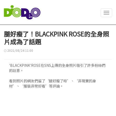
Toggl
navig
腿好瘦了！BLACKPINK ROSE的全身照
片成為了話題
2021/08/24 11:00
'BLACKPINK'ROSE在SNS上傳的全身照片吸引了許多粉絲們
的註意。
看到照片的網友們留了‘腿好瘦了呀’、‘非現實的身
材’、‘服裝非常好看’等評論。