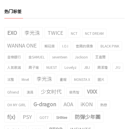
热门标签
EXO
李光洙
TWICE
NCT
NCT DREAM
WANNA ONE
賴冠霖
I.O.I
壹周的偶像
BLACK PINK
音樂銀行
金SAMUEL
seventeen
Jackson
王嘉爾
人氣歌謠
周子瑜
NUEST
Lovelyz
JBJ
周潔瓊
JYJ
李光洙
泫雅
Mnet
畫報
MONSTA X
圖片
少女时代
VIXX
Gfriend
演員
裴秀智
G-dragon
AOA
iKON
OH MY GIRL
熱戀
f(x)
PSY
防彈少年團
GOT7
SHINee