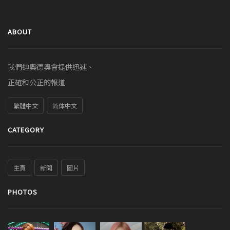
ABOUT
我們迪奧德奧會提供迅速、
正確和公正的報道
繁體中文
简体中文
CATEGORY
主頁
新聞
圖片
PHOTOS