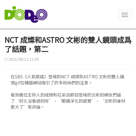
Toggl
navig
NCT 成燦和ASTRO 文彬的雙人鏡頭成爲
了話題，第二
2021/08/12 11:00
在SBS《人氣歌謠》登場的NCT 成燦和ASTRO 文彬的雙人鏡
頭gif在韓國網站吸引了許多粉絲們的注意。
看到擔任主持人的成燦和在采訪節目登場的文彬的網友們留
了‘好久沒看過的呀’、‘眼鏡淨化的感覺’、‘文彬的身材
更大了’等評論。