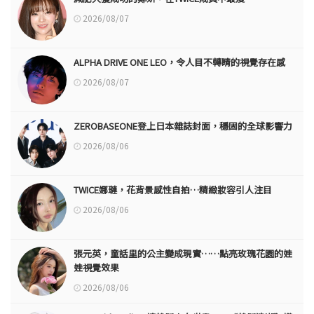
2026/08/07
ALPHA DRIVE ONE LEO，令人目不轉睛的視覺存在感
2026/08/07
ZEROBASEONE登上日本雜誌封面，穩固的全球影響力
2026/08/06
TWICE娜璉，花背景感性自拍…精緻妝容引人注目
2026/08/06
張元英，童話里的公主變成現實……點亮玫瑰花園的娃
娃視覺效果
2026/08/06