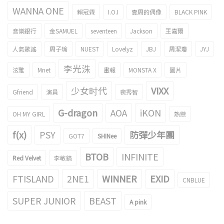
WANNA ONE
賴冠霖
I.O.I
壹周的偶像
BLACK PINK
音樂銀行
金SAMUEL
seventeen
Jackson
王嘉爾
人氣歌謠
周子瑜
NUEST
Lovelyz
JBJ
周潔瓊
JYJ
李光洙
泫雅
Mnet
畫報
MONSTA X
圖片
少女时代
VIXX
Gfriend
演員
裴秀智
G-dragon
AOA
iKON
OH MY GIRL
熱戀
f(x)
PSY
防彈少年團
GOT7
SHINee
BTOB
INFINITE
Red Velvet
李敏鎬
FTISLAND
2NE1
WINNER
EXID
CNBLUE
SUPER JUNIOR
BEAST
A pink