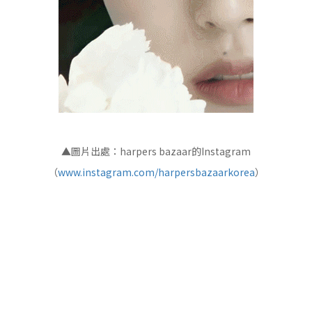
▲圖片出處：harpers bazaar的Instagram
（
www.instagram.com/harpersbazaarkorea
）