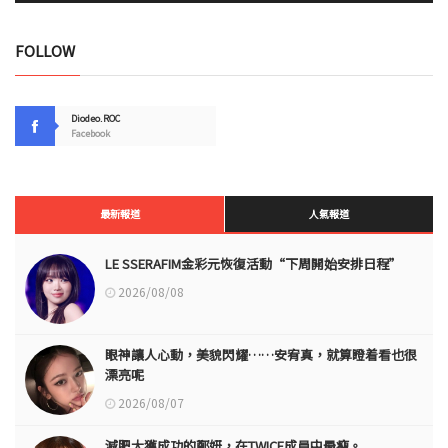
FOLLOW
Diodeo.ROC
Facebook
最新報道
人氣報道
LE SSERAFIM金彩元恢復活動“下周開始安排日程”
2026/08/08
眼神讓人心動，美貌閃耀……安宥真，就算瞪着看也很
漂亮呢
2026/08/07
減肥大獲成功的鄭妍，在TWICE成員中最瘦。