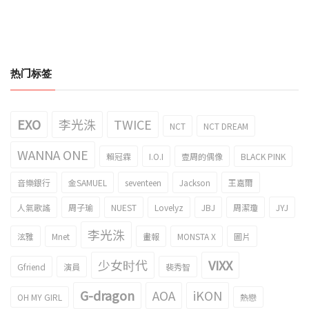
热门标签
EXO
李光洙
TWICE
NCT
NCT DREAM
WANNA ONE
賴冠霖
I.O.I
壹周的偶像
BLACK PINK
音樂銀行
金SAMUEL
seventeen
Jackson
王嘉爾
人氣歌謠
周子瑜
NUEST
Lovelyz
JBJ
周潔瓊
JYJ
李光洙
泫雅
Mnet
畫報
MONSTA X
圖片
少女时代
VIXX
Gfriend
演員
裴秀智
G-dragon
AOA
iKON
OH MY GIRL
熱戀