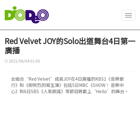
Toggl
navig
Red Velvet JOY的Solo出道舞台4日第一
廣播
2021/06/04 01:05
女組合‘Red Velvet’成員JOY在4日廣播的KBS2《音樂銀
行》和《柳熙烈的寫生簿》包括5日MBC《SHOW！ 音樂中
心》和6日SBS《人氣歌謠》等節目將獻上‘Hello’的舞台。