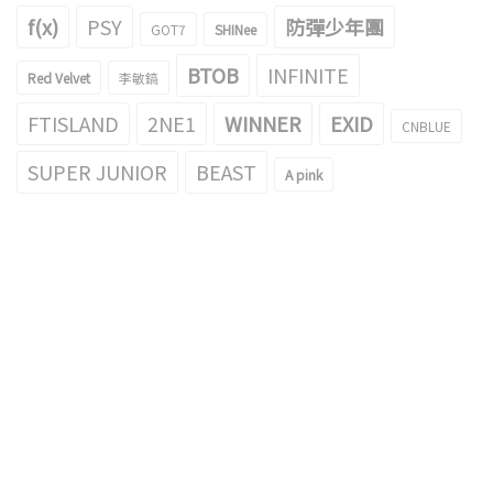
f(x)
PSY
防彈少年團
GOT7
SHINee
BTOB
INFINITE
Red Velvet
李敏鎬
FTISLAND
2NE1
WINNER
EXID
CNBLUE
SUPER JUNIOR
BEAST
A pink