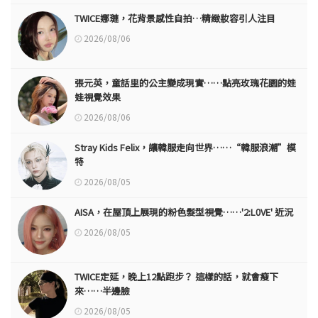
TWICE娜璉，花背景感性自拍…精緻妝容引人注目
2026/08/06
張元英，童話里的公主變成現實……點亮玫瑰花園的娃
娃視覺效果
2026/08/06
Stray Kids Felix，讓韓服走向世界……“韓服浪潮”模
特
2026/08/05
AISA，在屋頂上展現的粉色髮型視覺……'2:L0VE' 近況
2026/08/05
TWICE定延，晚上12點跑步？ 這樣的話，就會瘦下
來……半邊臉
2026/08/05