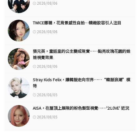
2026/08/06
TWICE娜璉，花背景感性自拍…精緻妝容引人注目
2026/08/06
張元英，童話里的公主變成現實……點亮玫瑰花園的娃
娃視覺效果
2026/08/06
Stray Kids Felix，讓韓服走向世界……“韓服浪潮”模
特
2026/08/05
AISA，在屋頂上展現的粉色髮型視覺……'2:L0VE' 近況
2026/08/05