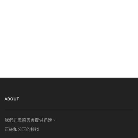
ABOUT
我們迪奧德奧會提供迅速、
正確和公正的報道