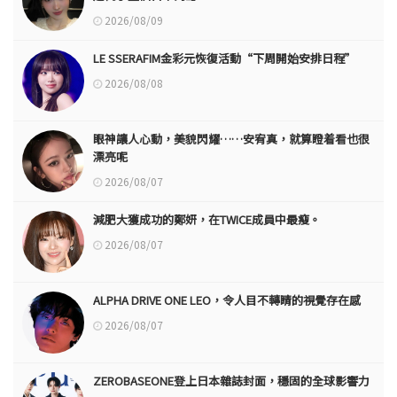
2026/08/09
LE SSERAFIM金彩元恢復活動“下周開始安排日程”
2026/08/08
眼神讓人心動，美貌閃耀……安宥真，就算瞪着看也很
漂亮呢
2026/08/07
減肥大獲成功的鄭妍，在TWICE成員中最瘦。
2026/08/07
ALPHA DRIVE ONE LEO，令人目不轉睛的視覺存在感
2026/08/07
ZEROBASEONE登上日本雜誌封面，穩固的全球影響力