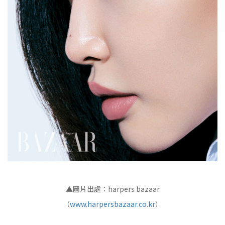
▲圖片出處：harpers bazaar
（
www.harpersbazaar.co.kr
）