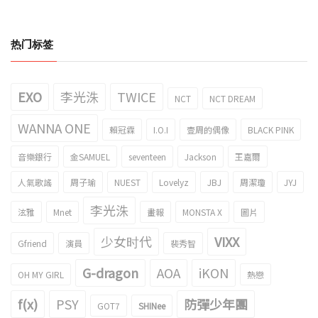
热门标签
EXO
李光洙
TWICE
NCT
NCT DREAM
WANNA ONE
賴冠霖
I.O.I
壹周的偶像
BLACK PINK
音樂銀行
金SAMUEL
seventeen
Jackson
王嘉爾
人氣歌謠
周子瑜
NUEST
Lovelyz
JBJ
周潔瓊
JYJ
李光洙
泫雅
Mnet
畫報
MONSTA X
圖片
少女时代
VIXX
Gfriend
演員
裴秀智
G-dragon
AOA
iKON
OH MY GIRL
熱戀
f(x)
PSY
防彈少年團
GOT7
SHINee