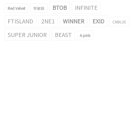
BTOB
INFINITE
Red Velvet
李敏鎬
FTISLAND
2NE1
WINNER
EXID
CNBLUE
SUPER JUNIOR
BEAST
A pink