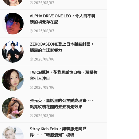
2026/08/07
ALPHA DRIVE ONE LEO，令人目不轉
睛的視覺存在感
2026/08/07
ZEROBASEONE登上日本雜誌封面，
穩固的全球影響力
2026/08/06
TWICE娜璉，花背景感性自拍…精緻妝
容引人注目
2026/08/06
張元英，童話里的公主變成現實……
點亮玫瑰花園的娃娃視覺效果
2026/08/06
Stray Kids Felix，讓韓服走向世
界……“韓服浪潮”模特