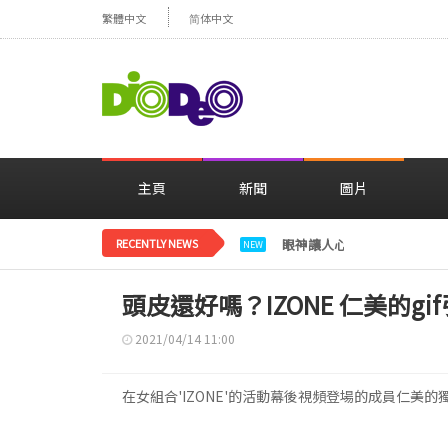
繁體中文
简体中文
主頁
新聞
圖片
RECENTLY NEWS
眼神讓人心動，美貌閃耀…
NEW
頭皮還好嗎？IZONE 仁美的gi
2021/04/14 11:00
在女組合'IZONE'的活動幕後視頻登場的成員仁美