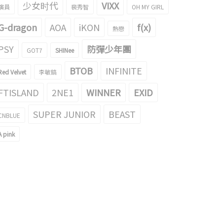
少女时代
VIXX
演員
裴秀智
OH MY GIRL
G-dragon
AOA
iKON
f(x)
熱戀
PSY
防彈少年團
GOT7
SHINee
BTOB
INFINITE
Red Velvet
李敏鎬
FTISLAND
2NE1
WINNER
EXID
SUPER JUNIOR
BEAST
CNBLUE
A pink