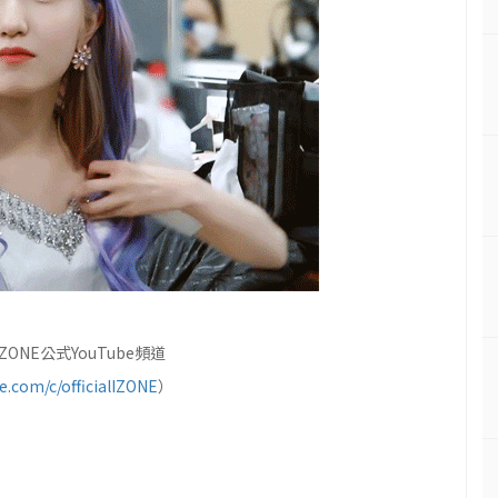
ONE公式YouTube頻道
.com/c/officialIZONE
）