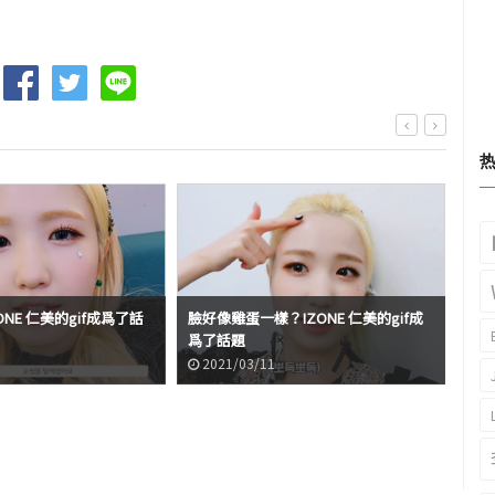
NE 仁美的gif成爲了話
臉好像雞蛋一樣？IZONE 仁美的gif成
突顯
爲了話題
題
2021/03/11
2