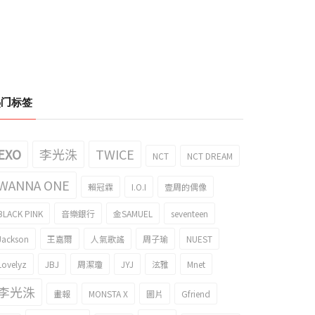
热门标签
EXO
李光洙
TWICE
NCT
NCT DREAM
WANNA ONE
賴冠霖
I.O.I
壹周的偶像
鎖骨的IZONE 仁美的gif引起了話
想在畫面登場的IZONE 仁美和奈子的
BLACK PINK
音樂銀行
金SAMUEL
seventeen
！
gif引起了話題！
021/02/24
2021/02/18
Jackson
王嘉爾
人氣歌謠
周子瑜
NUEST
Lovelyz
JBJ
周潔瓊
JYJ
泫雅
Mnet
李光洙
畫報
MONSTA X
圖片
Gfriend