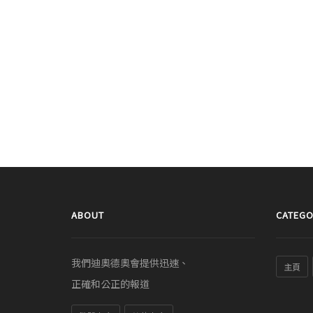
ABOUT
CATEGO
我們迪奧德奧會提供迅速、
主頁
正確和公正的報道