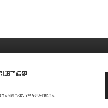
…安宥真，就算瞪着看也很漂亮呢
08/07 12:00 PM
f引起了話題
的獨特頭發顔色引起了許多網友們的注意。