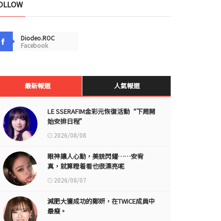
OLLOW
Diodeo.ROC
Facebook
最新報道
人氣報道
LE SSERAFIM金彩元恢復活動“下周開
始安排日程”
2026/08/08
眼神讓人心動，美貌閃耀……安宥
真，就算瞪着看也很漂亮呢
2026/08/07
減肥大獲成功的鄭妍，在TWICE成員中
最瘦。