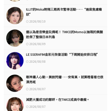
ILLIT的Moka時隔三周再次暫停活動……“過度焦慮癥
狀”
2026/08/10
還以為是音樂盒玩偶呢！ TWICE的Momo以無瑕的美腿
迷倒了整個日本列島
2026/08/09
LE SSERAFIM金彩元恢復活動“下周開始安排日程”
2026/08/08
眼神讓人心動，美貌閃耀……安宥真，就算瞪着看也很
漂亮呢
2026/08/07
減肥大獲成功的鄭妍，在TWICE成員中最瘦。
2026/08/07