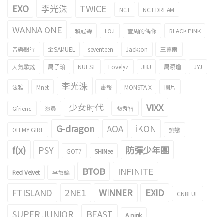
EXO
李光洙
TWICE
NCT
NCT DREAM
WANNA ONE
賴冠霖
I.O.I
壹周的偶像
BLACK PINK
音樂銀行
金SAMUEL
seventeen
Jackson
王嘉爾
人氣歌謠
周子瑜
NUEST
Lovelyz
JBJ
周潔瓊
JYJ
李光洙
泫雅
Mnet
畫報
MONSTA X
圖片
少女时代
VIXX
Gfriend
演員
裴秀智
G-dragon
AOA
iKON
OH MY GIRL
熱戀
f(x)
PSY
防彈少年團
GOT7
SHINee
BTOB
INFINITE
Red Velvet
李敏鎬
FTISLAND
2NE1
WINNER
EXID
CNBLUE
SUPER JUNIOR
BEAST
A pink