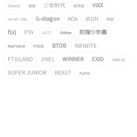
少女时代
VIXX
Gfriend
演員
裴秀智
G-dragon
AOA
iKON
OH MY GIRL
熱戀
f(x)
PSY
防彈少年團
GOT7
SHINee
BTOB
INFINITE
Red Velvet
李敏鎬
FTISLAND
2NE1
WINNER
EXID
CNBLUE
SUPER JUNIOR
BEAST
A pink