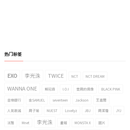
热门标签
EXO
李光洙
TWICE
NCT
NCT DREAM
WANNA ONE
賴冠霖
I.O.I
壹周的偶像
BLACK PINK
音樂銀行
金SAMUEL
seventeen
Jackson
王嘉爾
人氣歌謠
周子瑜
NUEST
Lovelyz
JBJ
周潔瓊
JYJ
李光洙
泫雅
Mnet
畫報
MONSTA X
圖片