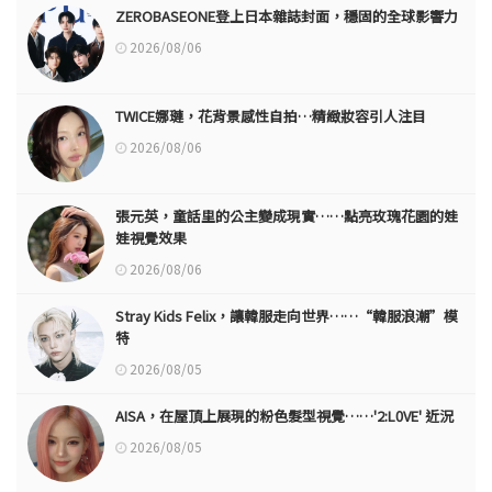
ZEROBASEONE登上日本雜誌封面，穩固的全球影響力
2026/08/06
TWICE娜璉，花背景感性自拍…精緻妝容引人注目
2026/08/06
張元英，童話里的公主變成現實……點亮玫瑰花園的娃
娃視覺效果
2026/08/06
Stray Kids Felix，讓韓服走向世界……“韓服浪潮”模
特
2026/08/05
AISA，在屋頂上展現的粉色髮型視覺……'2:L0VE' 近況
2026/08/05