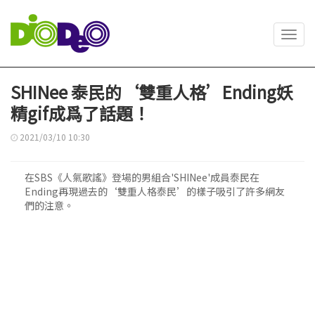
Toggl
navig
SHINee 泰民的‘雙重人格’Ending妖
精gif成爲了話題！
2021/03/10 10:30
在SBS《人氣歌謠》登場的男組合'SHINee'成員泰民在
Ending再現過去的‘雙重人格泰民’的樣子吸引了許多網友
們的注意。