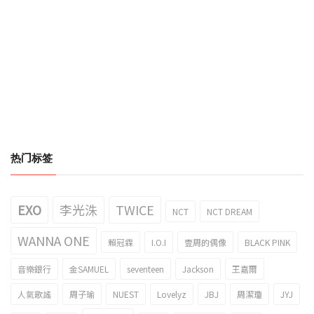
热门标签
EXO
李光洙
TWICE
NCT
NCT DREAM
WANNA ONE
賴冠霖
I.O.I
壹周的偶像
BLACK PINK
音樂銀行
金SAMUEL
seventeen
Jackson
王嘉爾
人氣歌謠
周子瑜
NUEST
Lovelyz
JBJ
周潔瓊
JYJ