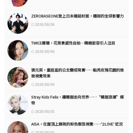
ZEROBASEONE登上日本雜誌封面，穩固的全球影響力
2026/08/06
TWICE娜璉，花背景感性自拍…精緻妝容引人注目
2026/08/06
張元英，童話里的公主變成現實……點亮玫瑰花園的娃
娃視覺效果
2026/08/06
Stray Kids Felix，讓韓服走向世界……“韓服浪潮”模
特
2026/08/05
AISA，在屋頂上展現的粉色髮型視覺……'2:L0VE' 近況
2026/08/05