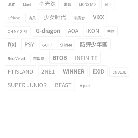
李光洙
泫雅
Mnet
畫報
MONSTA X
圖片
少女时代
VIXX
Gfriend
演員
裴秀智
G-dragon
AOA
iKON
OH MY GIRL
熱戀
f(x)
PSY
防彈少年團
GOT7
SHINee
BTOB
INFINITE
Red Velvet
李敏鎬
FTISLAND
2NE1
WINNER
EXID
CNBLUE
SUPER JUNIOR
BEAST
A pink