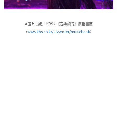
▲圖片出處：KBS2 《音樂銀行》廣播畫面
（
www.kbs.co.kr/2tv/enter/musicbank
）