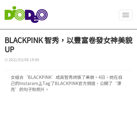
Toggl
navig
BLACKPINK 智秀，以豐富卷發女神美貌
UP
2021/02/08 19:00
女組合‘BLACKPINK’成員智秀誇張了美貌。4日，她在自
己的Instaram上Tag了BLACKPINK官方頻道，公開了‘漂
亮’的句子和照片。