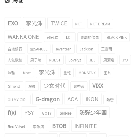
热门标签
EXO
李光洙
TWICE
NCT
NCT DREAM
WANNA ONE
賴冠霖
I.O.I
壹周的偶像
BLACK PINK
音樂銀行
金SAMUEL
seventeen
Jackson
王嘉爾
人氣歌謠
周子瑜
NUEST
Lovelyz
JBJ
周潔瓊
JYJ
李光洙
泫雅
Mnet
畫報
MONSTA X
圖片
少女时代
VIXX
Gfriend
演員
裴秀智
G-dragon
AOA
iKON
OH MY GIRL
熱戀
f(x)
PSY
防彈少年團
GOT7
SHINee
BTOB
INFINITE
Red Velvet
李敏鎬