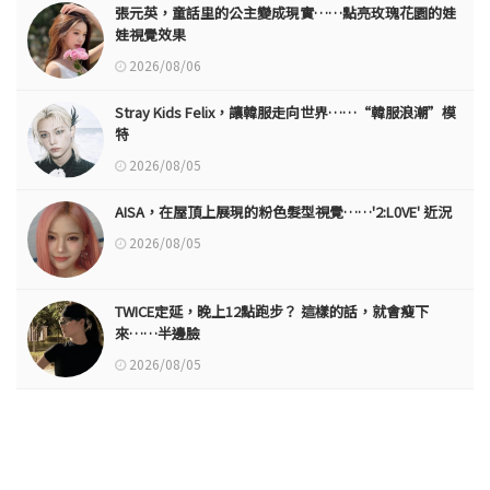
張元英，童話里的公主變成現實……點亮玫瑰花園的娃
娃視覺效果
2026/08/06
Stray Kids Felix，讓韓服走向世界……“韓服浪潮”模
特
2026/08/05
AISA，在屋頂上展現的粉色髮型視覺……'2:L0VE' 近況
2026/08/05
TWICE定延，晚上12點跑步？ 這樣的話，就會瘦下
來……半邊臉
2026/08/05