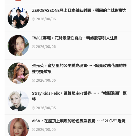
ZEROBASEONE登上日本雜誌封面，穩固的全球影響力
2026/08/06
TWICE娜璉，花背景感性自拍…精緻妝容引人注目
2026/08/06
張元英，童話里的公主變成現實……點亮玫瑰花園的娃
娃視覺效果
2026/08/06
Stray Kids Felix，讓韓服走向世界……“韓服浪潮”模
特
2026/08/05
AISA，在屋頂上展現的粉色髮型視覺……'2:L0VE' 近況
2026/08/05