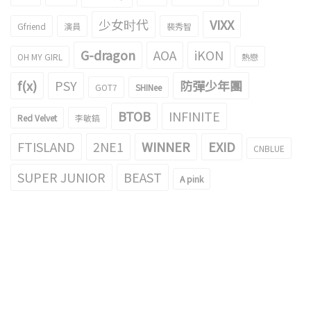
少女时代
VIXX
Gfriend
演員
裴秀智
G-dragon
AOA
iKON
OH MY GIRL
熱戀
f(x)
PSY
防彈少年團
GOT7
SHINee
BTOB
INFINITE
Red Velvet
李敏鎬
FTISLAND
2NE1
WINNER
EXID
CNBLUE
SUPER JUNIOR
BEAST
A pink