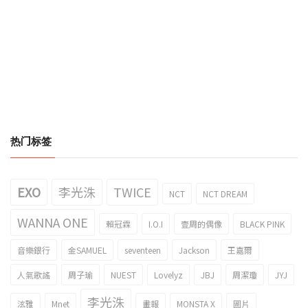
热门标签
EXO
李光洙
TWICE
NCT
NCT DREAM
WANNA ONE
賴冠霖
I.O.I
壹周的偶像
BLACK PINK
音樂銀行
金SAMUEL
seventeen
Jackson
王嘉爾
人氣歌謠
周子瑜
NUEST
Lovelyz
JBJ
周潔瓊
JYJ
李光洙
泫雅
Mnet
畫報
MONSTA X
圖片